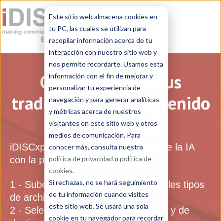
Este sitio web almacena cookies en
tu PC, las cuales se utilizan para
recopilar información acerca de tu
interacción con nuestro sitio web y
nos permite recordarte. Usamos esta
Gestiona todas tus
información con el fin de mejorar y
personalizar tu experiencia de
traducciones de contenido
navegación y para generar analíticas
y métricas acerca de nuestros
con un solo clic
visitantes en este sitio web y otros
medios de comunicación. Para
iDISCxpress
combina la velocidad de la IA
conocer más, consulta nuestra
con la precisión humana:
política de privacidad
o
política de
cookies
.
Si rechazas, no se hará seguimiento
1 - Sube tus archivos (acepta múltiples tipos
de tu información cuando visites
de archivo)
este sitio web. Se usará una sola
2 - Selecciona los idiomas de origen y de
cookie en tu navegador para recordar