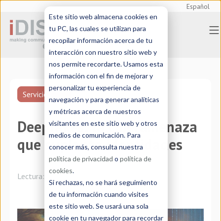
Español
Este sitio web almacena cookies en
tu PC, las cuales se utilizan para
recopilar información acerca de tu
interacción con nuestro sitio web y
nos permite recordarte. Usamos esta
información con el fin de mejorar y
personalizar tu experiencia de
Servicios TIC
navegación y para generar analíticas
y métricas acerca de nuestros
Deepfakes: la ciberamenaza
visitantes en este sitio web y otros
medios de comunicación. Para
que suplanta identidades
conocer más, consulta nuestra
política de privacidad
o
política de
cookies
.
Lectura:
4 minutos
Si rechazas, no se hará seguimiento
de tu información cuando visites
este sitio web. Se usará una sola
cookie en tu navegador para recordar