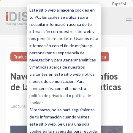
Español
Este sitio web almacena cookies en
tu PC, las cuales se utilizan para
recopilar información acerca de tu
interacción con nuestro sitio web y
nos permite recordarte. Usamos esta
información con el fin de mejorar y
personalizar tu experiencia de
Traducción profesional
Traducción técnica
navegación y para generar analíticas
y métricas acerca de nuestros
Navegando por los desafíos
visitantes en este sitio web y otros
medios de comunicación. Para
de las traducciones náuticas
conocer más, consulta nuestra
política de privacidad
o
política de
cookies
.
Lectura:
7 minutos
Si rechazas, no se hará seguimiento
de tu información cuando visites
este sitio web. Se usará una sola
cookie en tu navegador para recordar