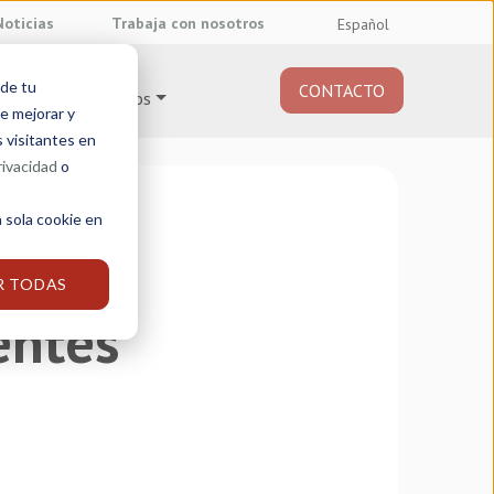
Noticias
Trabaja con nosotros
Español
 de tu
CONTACTO
Sobre nosotros
e mejorar y
s visitantes en
rivacidad
o
 sola cookie en
R TODAS
entes