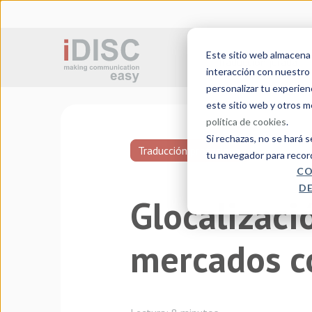
Este sitio web almacena c
Traducción jurada
interacción con nuestro 
personalizar tu experien
este sitio web y otros 
política de cookies
.
Si rechazas, no se hará 
Traducción profesional
tu navegador para recor
CO
DE
Glocalizaci
mercados co