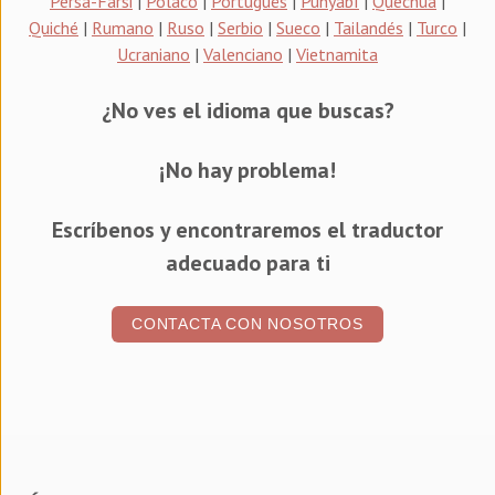
Persa-Farsi
|
Polaco
|
Portugués
|
Punyabí
|
Quechua
|
Quiché
|
Rumano
|
Ruso
|
Serbio
|
Sueco
|
Tailandés
|
Turco
|
Ucraniano
|
Valenciano
|
Vietnamita
¿No ves el idioma que buscas?
¡No hay problema!
Escríbenos y encontraremos el traductor
adecuado para ti
CONTACTA CON NOSOTROS