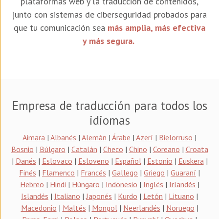
plataformas web y la traducción de contenidos,
junto con sistemas de ciberseguridad probados para
que tu comunicación sea
más amplia, más efectiva
y más segura.
Empresa de traducción para todos los
idiomas
Aimara
|
Albanés
|
Alemán
|
Árabe
|
Azerí
|
Bielorruso
|
Bosnio
|
Búlgaro
|
Catalán
|
Checo
|
Chino
|
Coreano
|
Croata
|
Danés
|
Eslovaco
|
Esloveno
|
Español
|
Estonio
|
Euskera
|
Finés
|
Flamenco
|
Francés
|
Gallego
|
Griego
|
Guaraní
|
Hebreo
|
Hindi
|
Húngaro
|
Indonesio
|
Inglés
|
Irlandés
|
Islandés
|
Italiano
|
Japonés
|
Kurdo
|
Letón
|
Lituano
|
Macedonio
|
Maltés
|
Mongol
|
Neerlandés
|
Noruego
|