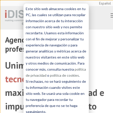
Español
Este sitio web almacena cookies en tu
PC, las cuales se utilizan para recopilar
información acerca de tu interacción
con nuestro sitio web y nos permite
recordarte. Usamos esta información
Agencia de traducción
con el fin de mejorar y personalizar tu
experiencia de navegación y para
profesional
generar analíticas y métricas acerca de
nuestros visitantes en este sitio web
Unimos
lenguaje y
y otros medios de comunicación. Para
conocer más, consulta nuestra
política
tecnología
para
de privacidad
o
política de cookies
.
Si rechazas, no se hará seguimiento de
tu información cuando visites este
maximizar la visibilidad e
sitio web. Se usará una sola cookie en
tu navegador para recordar tu
impulsar el crecimiento
preferencia de que no se te haga
seguimiento.