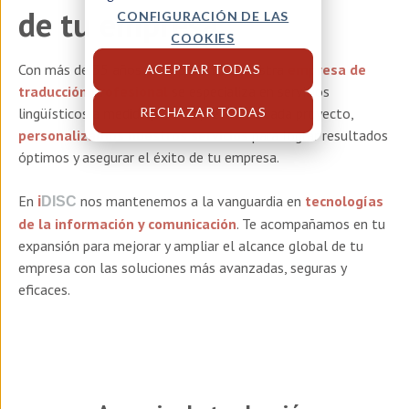
de tu empresa
CONFIGURACIÓN DE LAS
COOKIES
Con más de 35 años de experiencia, nuestra
empresa de
ACEPTAR TODAS
traducción profesional
se especializa en servicios
RECHAZAR TODAS
lingüísticos a medida para empresas. En cada proyecto,
personalizamos nuestros servicios
para lograr resultados
óptimos y asegurar el éxito de tu empresa.
En
nos mantenemos a la vanguardia en
tecnologías
i
DISC
de la información y comunicación
. Te acompañamos en tu
expansión para mejorar y ampliar el alcance global de tu
empresa con las soluciones más avanzadas, seguras y
eficaces.