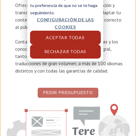
Ofrecemos servicios de
traducción, localización y
tu preferencia de que no se te haga
transcreación en estonio
para ayudarte a adaptar tu
seguimiento.
contenido y asegurar que llegue el mensaje correcto
CONFIGURACIÓN DE LAS
al público adecuado.
COOKIES
ACEPTAR TODAS
Contamos con las personas, las herramientas y los
conocimientos para ofrecer un servicio integral,
RECHAZAR TODAS
tanto en traducciones urgentes, como en
traducciones de gran volumen, a más de 100 idiomas
distintos y con todas las garantías de calidad.
PEDIR PRESUPUESTO