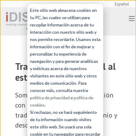
Español
Este sitio web almacena cookies en
tu PC, las cuales se utilizan para
recopilar información acerca de tu
interacción con nuestro sitio web y
nos permite recordarte. Usamos esta
información con el fin de mejorar y
personalizar tu experiencia de
navegación y para generar analíticas
Traducción profesional al
y métricas acerca de nuestros
estonio
visitantes en este sitio web y otros
medios de comunicación. Para
conocer más, consulta nuestra
Somos una
agencia de traducción
política de privacidad
o
política de
con amplia experiencia en la
cookies
.
Si rechazas, no se hará seguimiento
traducción profesional al estonio y
de tu información cuando visites
desde el estonio
este sitio web. Se usará una sola
cookie en tu navegador para recordar