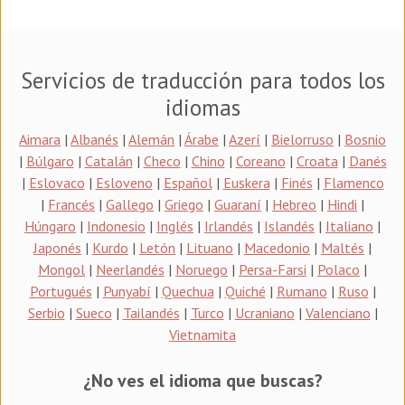
Servicios de traducción para todos los
idiomas
Aimara
|
Albanés
|
Alemán
|
Árabe
|
Azerí
|
Bielorruso
|
Bosnio
|
Búlgaro
|
Catalán
|
Checo
|
Chino
|
Coreano
|
Croata
|
Danés
|
Eslovaco
|
Esloveno
|
Español
|
Euskera
|
Finés
|
Flamenco
|
Francés
|
Gallego
|
Griego
|
Guaraní
|
Hebreo
|
Hindi
|
Húngaro
|
Indonesio
|
Inglés
|
Irlandés
|
Islandés
|
Italiano
|
Japonés
|
Kurdo
|
Letón
|
Lituano
|
Macedonio
|
Maltés
|
Mongol
|
Neerlandés
|
Noruego
|
Persa-Farsi
|
Polaco
|
Portugués
|
Punyabí
|
Quechua
|
Quiché
|
Rumano
|
Ruso
|
Serbio
|
Sueco
|
Tailandés
|
Turco
|
Ucraniano
|
Valenciano
|
Vietnamita
¿No ves el idioma que buscas?