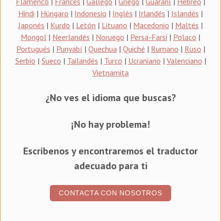
Flamenco
|
Francés
|
Gallego
|
Griego
|
Guaraní
|
Hebreo
|
Hindi
|
Húngaro
|
Indonesio
|
Inglés
|
Irlandés
|
Islandés
|
Japonés
|
Kurdo
|
Letón
|
Lituano
|
Macedonio
|
Maltés
|
Mongol
|
Neerlandés
|
Noruego
|
Persa-Farsi
|
Polaco
|
Portugués
|
Punyabí
|
Quechua
|
Quiché
|
Rumano
|
Ruso
|
Serbio
|
Sueco
|
Tailandés
|
Turco
|
Ucraniano
|
Valenciano
|
Vietnamita
¿No ves el idioma que buscas?
¡No hay problema!
Escríbenos y encontraremos el traductor
adecuado para ti
CONTACTA CON NOSOTROS