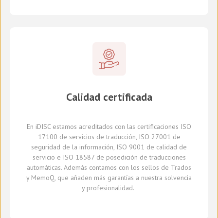
Calidad certificada
En
iDISC
estamos acreditados con la
s
certificaci
ones
ISO
17100
de servicios de traducción, ISO 27001 de
seguridad de la información, ISO 9001 de calidad de
servicio
e
ISO 18587 de
posedición
de traducciones
automáticas
.
A
demás
contamos con
los sellos de Trados
y
MemoQ
, que
añaden más
garantía
s
a
nuestra solvencia
y profesionalidad.