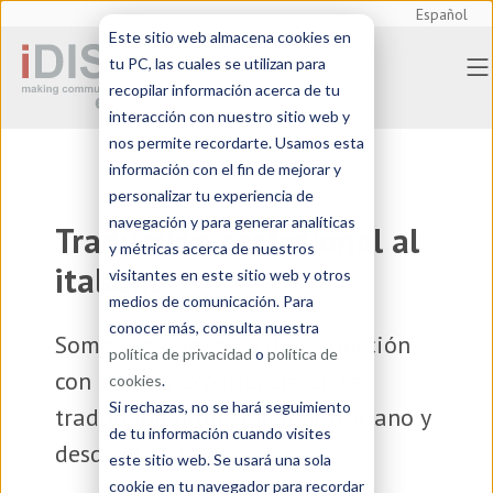
Español
Este sitio web almacena cookies en
tu PC, las cuales se utilizan para
recopilar información acerca de tu
interacción con nuestro sitio web y
nos permite recordarte. Usamos esta
información con el fin de mejorar y
personalizar tu experiencia de
navegación y para generar analíticas
Traducción profesional al
y métricas acerca de nuestros
italiano
visitantes en este sitio web y otros
medios de comunicación. Para
conocer más, consulta nuestra
Somos una
agencia de traducción
política de privacidad
o
política de
con amplia experiencia en la
cookies
.
Si rechazas, no se hará seguimiento
traducción profesional al italiano y
de tu información cuando visites
desde el italiano
este sitio web. Se usará una sola
cookie en tu navegador para recordar