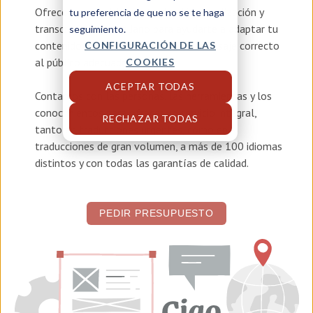
Ofrecemos servicios de
traducción, localización y
tu preferencia de que no se te haga
transcreación en italiano
para ayudarte a adaptar tu
seguimiento.
contenido y asegurar que llegue el mensaje correcto
CONFIGURACIÓN DE LAS
al público adecuado.
COOKIES
ACEPTAR TODAS
Contamos con las personas, las herramientas y los
conocimientos para ofrecer un servicio integral,
RECHAZAR TODAS
tanto en traducciones urgentes, como en
traducciones de gran volumen, a más de 100 idiomas
distintos y con todas las garantías de calidad.
PEDIR PRESUPUESTO