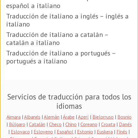
español a italiano
Traducción de italiano a inglés – inglés a
italiano
Traducción de italiano a catalán –
catalán a italiano
Traducción de italiano a portugués –
portugués a italiano
Servicios de traducción para todos los
idiomas
Aimara
|
Albanés
|
Alemán
|
Árabe
|
Azerí
|
Bielorruso
|
Bosnio
|
Búlgaro
|
Catalán
|
Checo
|
Chino
|
Coreano
|
Croata
|
Danés
|
Eslovaco
|
Esloveno
|
Español
|
Estonio
|
Euskera
|
Finés
|