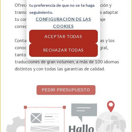
Ofrecemos servicios de
traducción, localización y
tu preferencia de que no se te haga
transcreación en neerlandés
para ayudarte a adaptar
seguimiento.
tu contenido y asegurar que llegue el mensaje
CONFIGURACIÓN DE LAS
correcto al público adecuado.
COOKIES
ACEPTAR TODAS
Contamos con las personas, las herramientas y los
conocimientos para ofrecer un servicio integral,
RECHAZAR TODAS
tanto en traducciones urgentes, como en
traducciones de gran volumen, a más de 100 idiomas
distintos y con todas las garantías de calidad.
PEDIR PRESUPUESTO