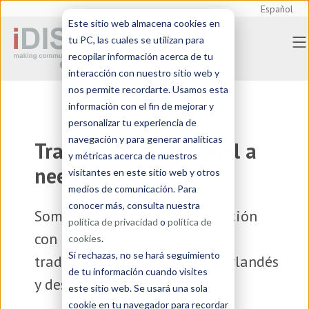
Español
Este sitio web almacena cookies en
tu PC, las cuales se utilizan para
recopilar información acerca de tu
interacción con nuestro sitio web y
nos permite recordarte. Usamos esta
información con el fin de mejorar y
personalizar tu experiencia de
navegación y para generar analíticas
Traducción profesional a
y métricas acerca de nuestros
neerlandés
visitantes en este sitio web y otros
medios de comunicación. Para
conocer más, consulta nuestra
Somos una
agencia de traducción
política de privacidad
o
política de
con amplia experiencia en la
cookies
.
Si rechazas, no se hará seguimiento
traducción profesional al neerlandés
de tu información cuando visites
y desde el neerlandés
este sitio web. Se usará una sola
cookie en tu navegador para recordar