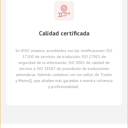
Calidad certificada
En
iDISC
estamos acreditados con la
s
certificaci
ones
ISO
17100
de servicios de traducción, ISO 27001 de
seguridad de la información, ISO 9001 de calidad de
servicio
e
ISO 18587 de
posedición
de traducciones
automáticas
.
A
demás
contamos con
los sellos de Trados
y
MemoQ
, que
añaden más
garantía
s
a
nuestra solvencia
y profesionalidad.