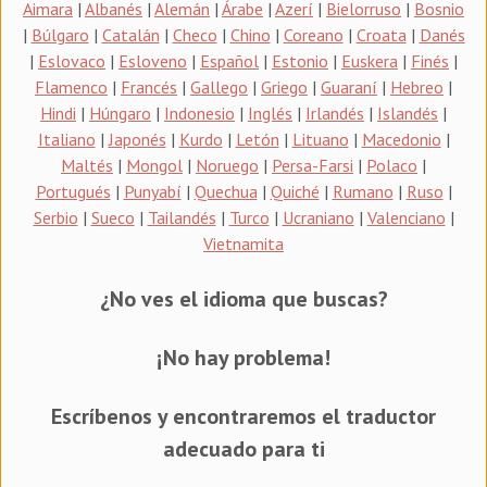
Aimara
|
Albanés
|
Alemán
|
Árabe
|
Azerí
|
Bielorruso
|
Bosnio
|
Búlgaro
|
Catalán
|
Checo
|
Chino
|
Coreano
|
Croata
|
Danés
|
Eslovaco
|
Esloveno
|
Español
|
Estonio
|
Euskera
|
Finés
|
Flamenco
|
Francés
|
Gallego
|
Griego
|
Guaraní
|
Hebreo
|
Hindi
|
Húngaro
|
Indonesio
|
Inglés
|
Irlandés
|
Islandés
|
Italiano
|
Japonés
|
Kurdo
|
Letón
|
Lituano
|
Macedonio
|
Maltés
|
Mongol
|
Noruego
|
Persa-Farsi
|
Polaco
|
Portugués
|
Punyabí
|
Quechua
|
Quiché
|
Rumano
|
Ruso
|
Serbio
|
Sueco
|
Tailandés
|
Turco
|
Ucraniano
|
Valenciano
|
Vietnamita
¿No ves el idioma que buscas?
¡No hay problema!
Escríbenos y encontraremos el traductor
adecuado para ti