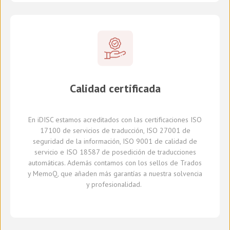
Calidad certificada
En
iDISC
estamos acreditados con la
s
certificaci
ones
ISO
17100
de servicios de traducción, ISO 27001 de
seguridad de la información, ISO 9001 de calidad de
servicio
e
ISO 18587 de
posedición
de traducciones
automáticas
.
A
demás
contamos con
los sellos de Trados
y
MemoQ
, que
añaden más
garantía
s
a
nuestra solvencia
y profesionalidad.