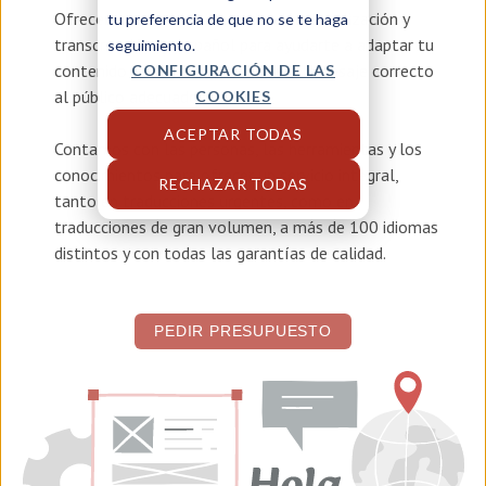
Ofrecemos servicios de
traducción, localización y
tu preferencia de que no se te haga
transcreación en español
para ayudarte a adaptar tu
seguimiento.
contenido y asegurar que llegue el mensaje correcto
CONFIGURACIÓN DE LAS
al público adecuado.
COOKIES
ACEPTAR TODAS
Contamos con las personas, las herramientas y los
conocimientos para ofrecer un servicio integral,
RECHAZAR TODAS
tanto en traducciones urgentes, como en
traducciones de gran volumen, a más de 100 idiomas
distintos y con todas las garantías de calidad.
PEDIR PRESUPUESTO