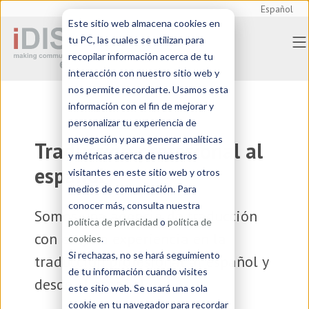
Español
Este sitio web almacena cookies en
tu PC, las cuales se utilizan para
recopilar información acerca de tu
interacción con nuestro sitio web y
nos permite recordarte. Usamos esta
información con el fin de mejorar y
personalizar tu experiencia de
navegación y para generar analíticas
Traducción profesional al
y métricas acerca de nuestros
español
visitantes en este sitio web y otros
medios de comunicación. Para
conocer más, consulta nuestra
Somos una
agencia de traducción
política de privacidad
o
política de
con amplia experiencia en la
cookies
.
Si rechazas, no se hará seguimiento
traducción profesional al español y
de tu información cuando visites
desde el español
este sitio web. Se usará una sola
cookie en tu navegador para recordar