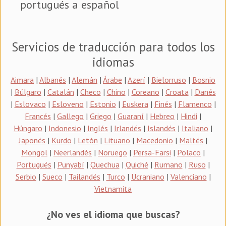
portugués a español
Servicios de traducción para todos los
idiomas
Aimara
|
Albanés
|
Alemán
|
Árabe
|
Azerí
|
Bielorruso
|
Bosnio
|
Búlgaro
|
Catalán
|
Checo
|
Chino
|
Coreano
|
Croata
|
Danés
|
Eslovaco
|
Esloveno
|
Estonio
|
Euskera
|
Finés
|
Flamenco
|
Francés
|
Gallego
|
Griego
|
Guaraní
|
Hebreo
|
Hindi
|
Húngaro
|
Indonesio
|
Inglés
|
Irlandés
|
Islandés
|
Italiano
|
Japonés
|
Kurdo
|
Letón
|
Lituano
|
Macedonio
|
Maltés
|
Mongol
|
Neerlandés
|
Noruego
|
Persa-Farsi
|
Polaco
|
Portugués
|
Punyabí
|
Quechua
|
Quiché
|
Rumano
|
Ruso
|
Serbio
|
Sueco
|
Tailandés
|
Turco
|
Ucraniano
|
Valenciano
|
Vietnamita
¿No ves el idioma que buscas?