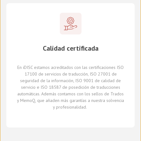
Calidad certificada
En
iDISC
estamos acreditados con la
s
certificaci
ones
ISO
17100
de servicios de traducción, ISO 27001 de
seguridad de la información, ISO 9001 de calidad de
servicio
e
ISO 18587 de
posedición
de traducciones
automáticas
.
A
demás
contamos con
los sellos de Trados
y
MemoQ
, que
añaden más
garantía
s
a
nuestra solvencia
y profesionalidad.