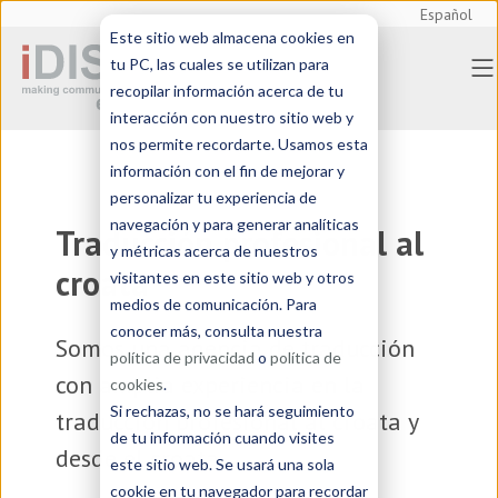
Español
Este sitio web almacena cookies en
tu PC, las cuales se utilizan para
recopilar información acerca de tu
interacción con nuestro sitio web y
nos permite recordarte. Usamos esta
información con el fin de mejorar y
personalizar tu experiencia de
navegación y para generar analíticas
Traducción profesional al
y métricas acerca de nuestros
croata
visitantes en este sitio web y otros
medios de comunicación. Para
conocer más, consulta nuestra
Somos una
agencia de traducción
política de privacidad
o
política de
con amplia experiencia en la
cookies
.
Si rechazas, no se hará seguimiento
traducción profesional al croata y
de tu información cuando visites
desde el croata
este sitio web. Se usará una sola
cookie en tu navegador para recordar