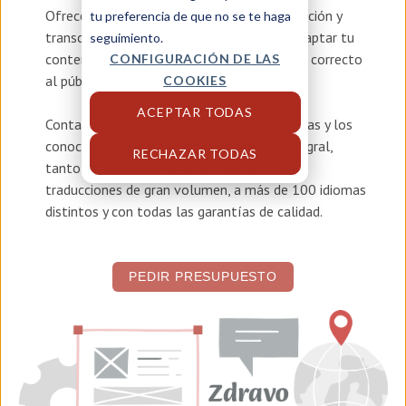
Ofrecemos servicios de
traducción, localización y
tu preferencia de que no se te haga
transcreación en croata
para ayudarte a adaptar tu
seguimiento.
contenido y asegurar que llegue el mensaje correcto
CONFIGURACIÓN DE LAS
al público adecuado.
COOKIES
ACEPTAR TODAS
Contamos con las personas, las herramientas y los
conocimientos para ofrecer un servicio integral,
RECHAZAR TODAS
tanto en traducciones urgentes, como en
traducciones de gran volumen, a más de 100 idiomas
distintos y con todas las garantías de calidad.
PEDIR PRESUPUESTO