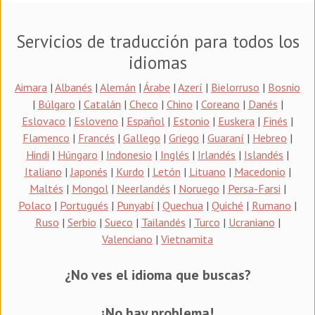
Servicios de traducción para todos los
idiomas
Aimara
|
Albanés
|
Alemán
|
Árabe
|
Azerí
|
Bielorruso
|
Bosnio
|
Búlgaro
|
Catalán
|
Checo
|
Chino
|
Coreano
|
Danés
|
Eslovaco
|
Esloveno
|
Español
|
Estonio
|
Euskera
|
Finés
|
Flamenco
|
Francés
|
Gallego
|
Griego
|
Guaraní
|
Hebreo
|
Hindi
|
Húngaro
|
Indonesio
|
Inglés
|
Irlandés
|
Islandés
|
Italiano
|
Japonés
|
Kurdo
|
Letón
|
Lituano
|
Macedonio
|
Maltés
|
Mongol
|
Neerlandés
|
Noruego
|
Persa-Farsi
|
Polaco
|
Portugués
|
Punyabí
|
Quechua
|
Quiché
|
Rumano
|
Ruso
|
Serbio
|
Sueco
|
Tailandés
|
Turco
|
Ucraniano
|
Valenciano
|
Vietnamita
¿No ves el idioma que buscas?
¡No hay problema!