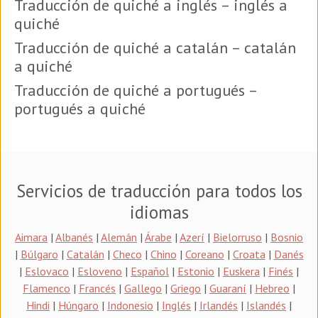
Traducción de quiché a inglés – inglés a
quiché
Traducción de quiché a catalán – catalán
a quiché
Traducción de quiché a portugués –
portugués a quiché
Servicios de traducción para todos los
idiomas
Aimara
|
Albanés
|
Alemán
|
Árabe
|
Azerí
|
Bielorruso
|
Bosnio
|
Búlgaro
|
Catalán
|
Checo
|
Chino
|
Coreano
|
Croata
|
Danés
|
Eslovaco
|
Esloveno
|
Español
|
Estonio
|
Euskera
|
Finés
|
Flamenco
|
Francés
|
Gallego
|
Griego
|
Guaraní
|
Hebreo
|
Hindi
|
Húngaro
|
Indonesio
|
Inglés
|
Irlandés
|
Islandés
|