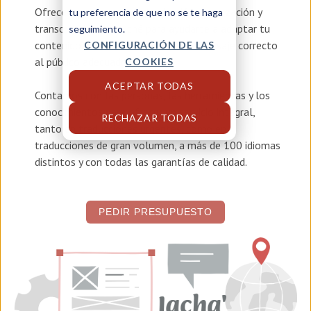
Ofrecemos servicios de
traducción, localización y
tu preferencia de que no se te haga
transcreación en quiché
para ayudarte a adaptar tu
seguimiento.
contenido y asegurar que llegue el mensaje correcto
CONFIGURACIÓN DE LAS
al público adecuado.
COOKIES
ACEPTAR TODAS
Contamos con las personas, las herramientas y los
conocimientos para ofrecer un servicio integral,
RECHAZAR TODAS
tanto en traducciones urgentes, como en
traducciones de gran volumen, a más de 100 idiomas
distintos y con todas las garantías de calidad.
PEDIR PRESUPUESTO