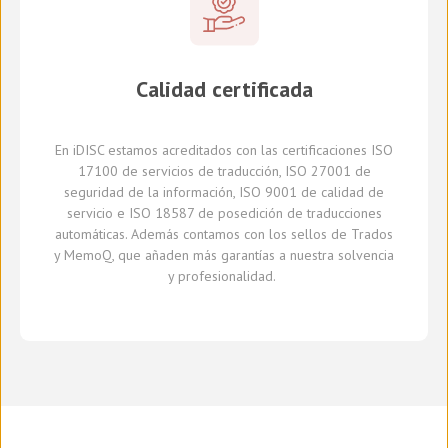
Calidad certificada
En
iDISC
estamos acreditados con la
s
certificaci
ones
ISO
17100
de servicios de traducción, ISO 27001 de
seguridad de la información, ISO 9001 de calidad de
servicio
e
ISO 18587 de
posedición
de traducciones
automáticas
.
A
demás
contamos con
los sellos de Trados
y
MemoQ
, que
añaden más
garantía
s
a
nuestra solvencia
y profesionalidad.