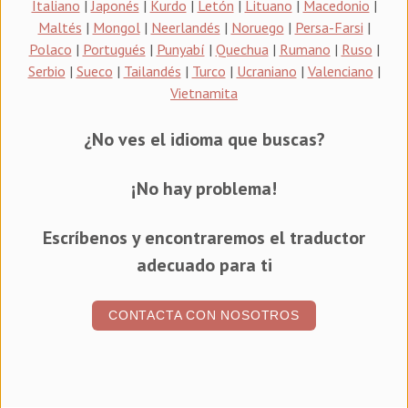
Italiano
|
Japonés
|
Kurdo
|
Letón
|
Lituano
|
Macedonio
|
Maltés
|
Mongol
|
Neerlandés
|
Noruego
|
Persa-Farsi
|
Polaco
|
Portugués
|
Punyabí
|
Quechua
|
Rumano
|
Ruso
|
Serbio
|
Sueco
|
Tailandés
|
Turco
|
Ucraniano
|
Valenciano
|
Vietnamita
¿No ves el idioma que buscas?
¡No hay problema!
Escríbenos y encontraremos el traductor
adecuado para ti
CONTACTA CON NOSOTROS