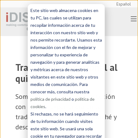
Español
Este sitio web almacena cookies en
tu PC, las cuales se utilizan para
recopilar información acerca de tu
interacción con nuestro sitio web y
nos permite recordarte. Usamos esta
información con el fin de mejorar y
personalizar tu experiencia de
navegación y para generar analíticas
Traducción profesional al
y métricas acerca de nuestros
quiché
visitantes en este sitio web y otros
medios de comunicación. Para
conocer más, consulta nuestra
Somos una
agencia de traducción
política de privacidad
o
política de
con amplia experiencia en la
cookies
.
Si rechazas, no se hará seguimiento
traducción profesional al quiché y
de tu información cuando visites
desde el quiché
este sitio web. Se usará una sola
cookie en tu navegador para recordar