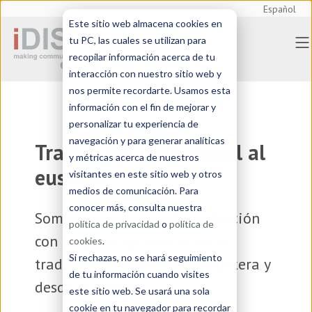
Español
Este sitio web almacena cookies en
tu PC, las cuales se utilizan para
recopilar información acerca de tu
interacción con nuestro sitio web y
nos permite recordarte. Usamos esta
información con el fin de mejorar y
personalizar tu experiencia de
navegación y para generar analíticas
Traducción profesional al
y métricas acerca de nuestros
euskera
visitantes en este sitio web y otros
medios de comunicación. Para
conocer más, consulta nuestra
Somos una
agencia de traducción
política de privacidad
o
política de
con amplia experiencia en la
cookies
.
Si rechazas, no se hará seguimiento
traducción profesional al euskera y
de tu información cuando visites
desde el euskera
este sitio web. Se usará una sola
cookie en tu navegador para recordar