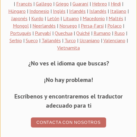
|
Francés
|
Gallego
|
Griego
|
Guaraní
|
Hebreo
|
Hindi
|
Húngaro
|
Indonesio
|
Inglés
|
Irlandés
|
Islandés
|
Italiano
|
Japonés
|
Kurdo
|
Letón
|
Lituano
|
Macedonio
|
Maltés
|
Mongol
|
Neerlandés
|
Noruego
|
Persa-Farsi
|
Polaco
|
Portugués
|
Punyabí
|
Quechua
|
Quiché
|
Rumano
|
Ruso
|
Serbio
|
Sueco
|
Tailandés
|
Turco
|
Ucraniano
|
Valenciano
|
Vietnamita
¿No ves el idioma que buscas?
¡No hay problema!
Escríbenos y encontraremos el traductor
adecuado para ti
CONTACTA CON NOSOTROS