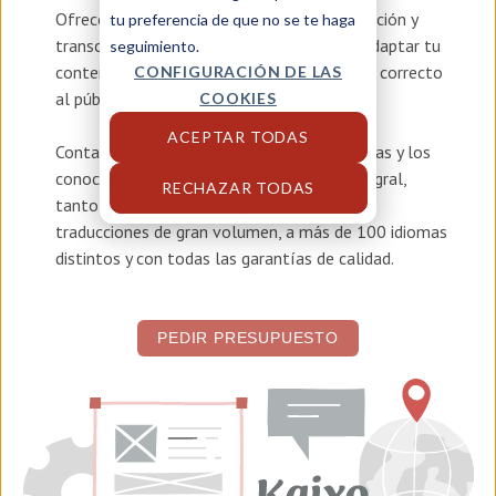
Ofrecemos servicios de
traducción, localización y
tu preferencia de que no se te haga
transcreación en euskera
para ayudarte a adaptar tu
seguimiento.
contenido y asegurar que llegue el mensaje correcto
CONFIGURACIÓN DE LAS
al público adecuado.
COOKIES
ACEPTAR TODAS
Contamos con las personas, las herramientas y los
conocimientos para ofrecer un servicio integral,
RECHAZAR TODAS
tanto en traducciones urgentes, como en
traducciones de gran volumen, a más de 100 idiomas
distintos y con todas las garantías de calidad.
PEDIR PRESUPUESTO