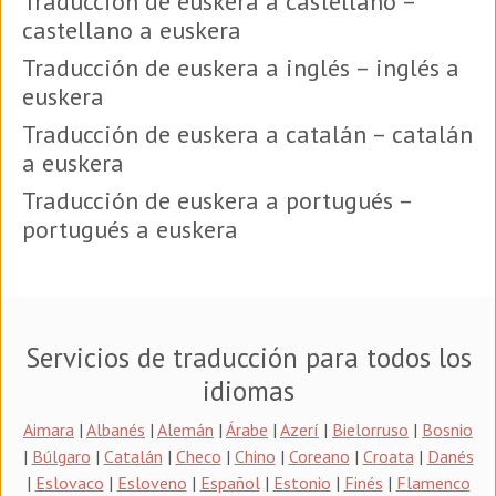
Traducción de euskera a castellano –
castellano a euskera
Traducción de euskera a inglés – inglés a
euskera
Traducción de euskera a catalán – catalán
a euskera
Traducción de euskera a portugués –
portugués a euskera
Servicios de traducción para todos los
idiomas
Aimara
|
Albanés
|
Alemán
|
Árabe
|
Azerí
|
Bielorruso
|
Bosnio
|
Búlgaro
|
Catalán
|
Checo
|
Chino
|
Coreano
|
Croata
|
Danés
|
Eslovaco
|
Esloveno
|
Español
|
Estonio
|
Finés
|
Flamenco