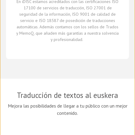
En
iDISC
estamos acreditados con la
s
certificaci
ones
ISO
17100
de servicios de traducción, ISO 27001 de
seguridad de la información, ISO 9001 de calidad de
servicio
e
ISO 18587 de
posedición
de traducciones
automáticas
.
A
demás
contamos con
los sellos de Trados
y
MemoQ
, que
añaden más
garantía
s
a
nuestra solvencia
y profesionalidad.
Traducción de textos al euskera
Mejora las posibilidades de llegar a tu público con un mejor
contenido.