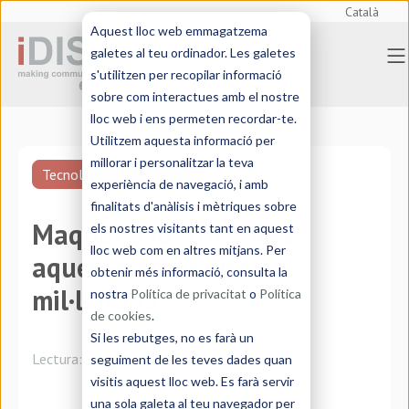
Català
Aquest lloc web emmagatzema
galetes al teu ordinador. Les galetes
s'utilitzen per recopilar informació
sobre com interactues amb el nostre
lloc web i ens permeten recordar-te.
Utilitzem aquesta informació per
millorar i personalitzar la teva
Tecnologies de traducció
experiència de navegació, i amb
finalitats d'anàlisis i mètriques sobre
Maquetació: tot sobre
els nostres visitants tant en aquest
lloc web com en altres mitjans. Per
aquesta disciplina
obtenir més informació, consulta la
mil·lenària
nostra
Política de privacitat
o
Política
de cookies
.
Si les rebutges, no es farà un
Lectura:
3 minutos
seguiment de les teves dades quan
visitis aquest lloc web. Es farà servir
una sola galeta al teu navegador per