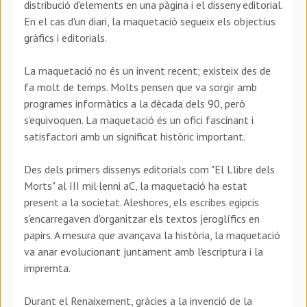
distribució d'elements en una pàgina i el disseny editorial.
En el cas d'un diari, la maquetació segueix els objectius
gràfics i editorials.
La maquetació no és un invent recent; existeix des de
fa molt de temps. Molts pensen que va sorgir amb
programes informàtics a la dècada dels 90, però
s'equivoquen. La maquetació és un ofici fascinant i
satisfactori amb un significat històric important.
Des dels primers dissenys editorials com "El Llibre dels
Morts" al III mil·lenni aC, la maquetació ha estat
present a la societat. Aleshores, els escribes egipcis
s'encarregaven d'organitzar els textos jeroglífics en
papirs. A mesura que avançava la història, la maquetació
va anar evolucionant juntament amb l'escriptura i la
impremta.
Durant el Renaixement, gràcies a la invenció de la