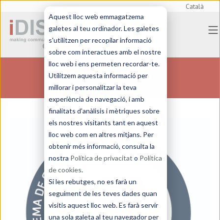
Català
Aquest lloc web emmagatzema
galetes al teu ordinador. Les galetes
s'utilitzen per recopilar informació
sobre com interactues amb el nostre
lloc web i ens permeten recordar-te.
Certificacions
Utilitzem aquesta informació per
millorar i personalitzar la teva
experiència de navegació, i amb
finalitats d'anàlisis i mètriques sobre
els nostres visitants tant en aquest
lloc web com en altres mitjans. Per
obtenir més informació, consulta la
nostra
Política de privacitat
o
Política
de cookies
.
Si les rebutges, no es farà un
seguiment de les teves dades quan
visitis aquest lloc web. Es farà servir
una sola galeta al teu navegador per