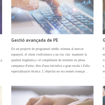
Gestió avançada de PE
G
En un projecte de programari mèdic orientat al mercat
E
espanyol, el client s'enfrontava a un risc clar: mantenir la
m
qualitat lingüística i el compliment de terminis en plena
v
ca
campanya d'estiu, dins d'una iniciativa a gran escala i d'alta
a
especialització tècnica. L'objectiu no era només avançar ...
e
..