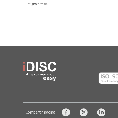
augmentessin ...
Compartir pàgina