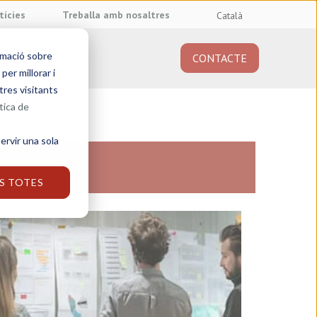
tícies
Treballa amb nosaltres
Català
rmació sobre
CONTACTE
obre nosaltres
er millorar i
tres visitants
tica de
ervir una sola
S TOTES