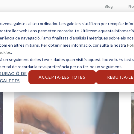
Blog
No
ema galetes al teu ordinador. Les galetes s'utilitzen per recopilar info
Serveis lingüístics
Sectors
Solucions
S
ostre lloc web i ens permeten recordar-te. Utilitzem aquesta informació p
eriència de navegació, i amb finalitats d'anàlisis i mètriques sobre els nos
com en altres mitjans. Per obtenir més informació, consulta la nostra
Polí
cookies
.
rà un seguiment de les teves dades quan visitis aquest lloc web. Es farà s
per tal de recordar la teva preferència per no fer-ne un seguiment.
Casos d'èxit
GURACIÓ DE
ACCEPTA-LES TOTES
REBUTJA-LE
 GALETES