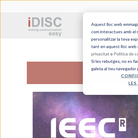
Aquest lloc web emmagatz
Traducció jurada
com interactues amb el n
personalitzar la teva exp
tant en aquest lloc web 
privacitat
o
Política de 
Si les rebutges, no es fa
galeta al teu navegador 
CONFI
LES