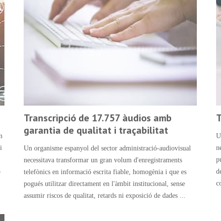
Transcripció de 17.757 àudios amb
T
garantia de qualitat i traçabilitat
n
U
i
n
Un organisme espanyol del sector administració-audiovisual
p
necessitava transformar un gran volum d'enregistraments
o
d
telefònics en informació escrita fiable, homogènia i que es
c
pogués utilitzar directament en l'àmbit institucional, sense
assumir riscos de qualitat, retards ni exposició de dades ...