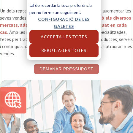
tal de recordar la teva preferència
Un dels reptes que les empreses han d'afrontar per augmentar les
per no fer-ne un seguiment.
seves vendes internacionals és la
comunicació amb els diversos
CONFIGURACIÓ DE LES
mercats, adaptant el contingut a l'idioma adequat en cada
GALETES
cas.
Amb les nostres traduccions professionals especialitzades,
ACCEPTA-LES TOTES
fetes per traductors nadius i acreditats, els teus productes, serveis
i continguts
parlaran
l'idioma dels teus compradors i atrauran més
REBUTJA-LES TOTES
vendes.
DEMANAR PRESSUPOST