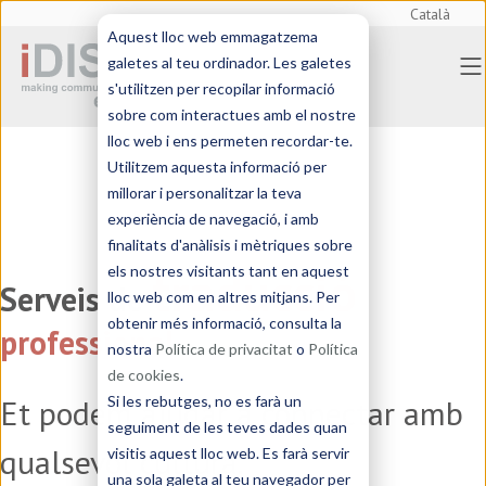
Català
Aquest lloc web emmagatzema
galetes al teu ordinador. Les galetes
s'utilitzen per recopilar informació
sobre com interactues amb el nostre
lloc web i ens permeten recordar-te.
Utilitzem aquesta informació per
millorar i personalitzar la teva
experiència de navegació, i amb
finalitats d'anàlisis i mètriques sobre
traducció
els nostres visitants tant en aquest
Serveis de
lloc web com en altres mitjans. Per
obtenir més informació, consulta la
professional
nostra
Política de privacitat
o
Política
de cookies
.
Et podem ajudar a connectar amb
Si les rebutges, no es farà un
seguiment de les teves dades quan
qualsevol cultura.
visitis aquest lloc web. Es farà servir
una sola galeta al teu navegador per