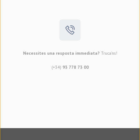
Necessites una resposta immediata?
Truca'ns!
(+34)
93 778 73 00