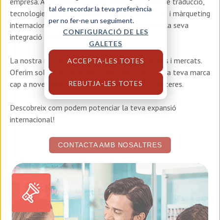
empresa. Amb una combinació única de serveis de traducció,
tal de recordar la teva preferència
tecnologies de la informació i comunicació (TIC) i màrqueting
per no fer-ne un seguiment.
internacional, transformem el teu negoci per a la seva
CONFIGURACIÓ DE LES
integració en un escenari global.
GALETES
La nostra missió és aixecar ponts entre cultures i mercats.
ACCEPTA-LES TOTES
Oferim solucions personalitzades per impulsar la teva marca
REBUTJA-LES TOTES
cap a noves oportunitats més enllà de les fronteres.
Descobreix com podem potenciar la teva expansió
internacional!
CONTACTA AMB NOSALTRES