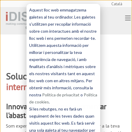
Català
Aquest lloc web emmagatzema
galetes al teu ordinador. Les galetes
s'utilitzen per recopilar informació
sobre com interactues amb el nostre
lloc web i ens permeten recordar-te.
Utilitzem aquesta informació per
millorar i personalitzar la teva
experiència de navegació, i amb
finalitats d'anàlisis i mètriques sobre
Solucions de
màrqueting
els nostres visitants tant en aquest
lloc web com en altres mitjans. Per
internacional
obtenir més informació, consulta la
nostra
Política de privacitat
o
Política
de cookies
.
Innovació digital per augmentar
Si les rebutges, no es farà un
l'abast del teu negoci.
seguiment de les teves dades quan
visitis aquest lloc web. Es farà servir
Som experts a obrir horitzons internacionals per a la teva
una sola galeta al teu navegador per