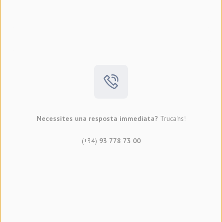
Necessites una resposta immediata?
Truca'ns!
(+34)
93 778 73 00