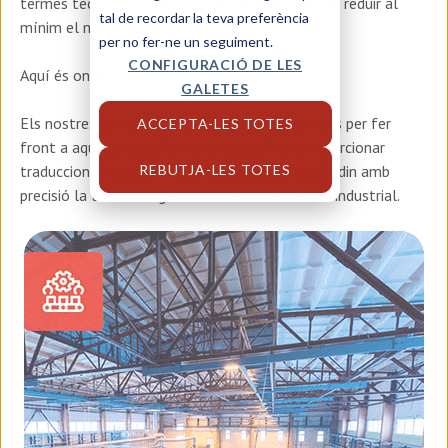
termes tècnics és essencial, per la qual cosa cal reduir al
tal de recordar la teva preferència
mínim el marge d'error.
per no fer-ne un seguiment.
CONFIGURACIÓ DE LES
Aquí és on entrem nosaltres.
GALETES
Els nostres serveis de traducció estan preparats per fer
ACCEPTA-LES TOTES
front a aquests desafiaments específics i proporcionar
REBUTJA-LES TOTES
traduccions precises i d'alta qualitat que traslladin amb
precisió la terminologia i el context del sector industrial.