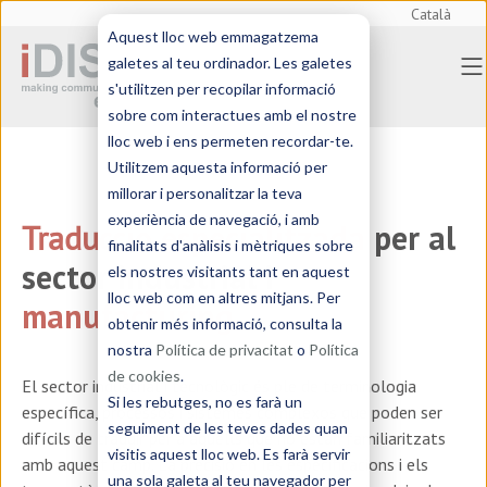
Català
Aquest lloc web emmagatzema
galetes al teu ordinador. Les galetes
s'utilitzen per recopilar informació
sobre com interactues amb el nostre
lloc web i ens permeten recordar-te.
Utilitzem aquesta informació per
millorar i personalitzar la teva
experiència de navegació, i amb
Tradu
cció especialitzada
per al
finalitats d'anàlisis i mètriques sobre
sector
industrial i
els nostres visitants tant en aquest
lloc web com en altres mitjans. Per
manufacturing
obtenir més informació, consulta la
nostra
Política de privacitat
o
Política
de cookies
.
El sector industrial i tecnològic és ple de terminologia
Si les rebutges, no es farà un
específica, processos i sistemes complexos que poden ser
seguiment de les teves dades quan
difícils de traduir per a aquells que no estan familiaritzats
visitis aquest lloc web. Es farà servir
amb aquest camp. La precisió en les especificacions i els
una sola galeta al teu navegador per