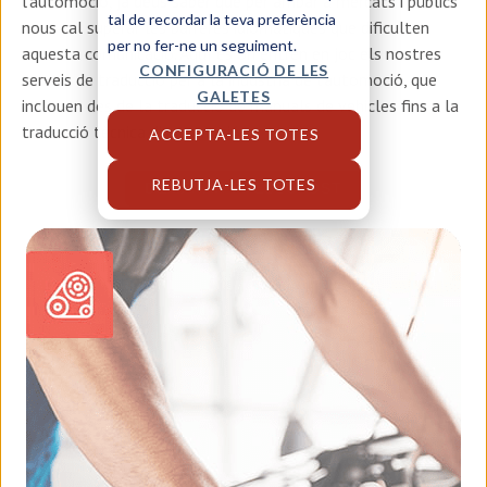
l'automoció, ja deus saber que per arribar a mercats i públics
tal de recordar la teva preferència
nous cal superar les barreres idiomàtiques que dificulten
per no fer-ne un seguiment.
aquesta comunicació. Aquí és on entren en joc els nostres
CONFIGURACIÓ DE LES
serveis de traducció per a la indústria de l'automoció, que
GALETES
inclouen des de la traducció de manuals de vehicles fins a la
traducció tècnica d'automoció.
ACCEPTA-LES TOTES
REBUTJA-LES TOTES
DEMANAR PRESSUPOST