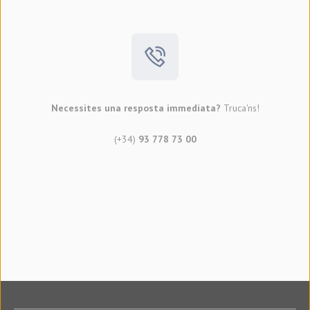
Necessites una resposta immediata?
Truca'ns!
(+34)
93 778 73 00