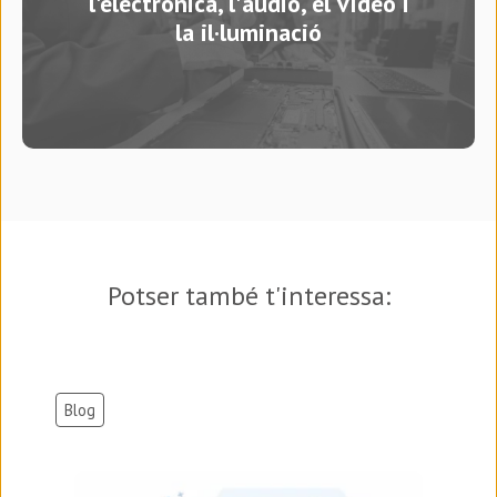
l'electrònica, l'àudio, el vídeo i
la il·luminació
Potser també t'interessa:
Blog