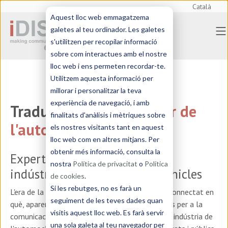
Català
Aquest lloc web emmagatzema
galetes al teu ordinador. Les galetes
s'utilitzen per recopilar informació
sobre com interactues amb el nostre
lloc web i ens permeten recordar-te.
Utilitzem aquesta informació per
millorar i personalitzar la teva
experiència de navegació, i amb
Traduccions per al
sector de
finalitats d'anàlisis i mètriques sobre
l'automoció
els nostres visitants tant en aquest
lloc web com en altres mitjans. Per
obtenir més informació, consulta la
Experts en traducció per a la
nostra
Política de privacitat
o
Política
indústria dels automòbils i vehicles
de cookies
.
Si les rebutges, no es farà un
L'era de la globalització ha forjat un món interconnectat en
seguiment de les teves dades quan
què, aparentment, no hi hauria d'haver obstacles per a la
visitis aquest lloc web. Es farà servir
comunicació. No obstant això, si treballes en la indústria de
una sola galeta al teu navegador per