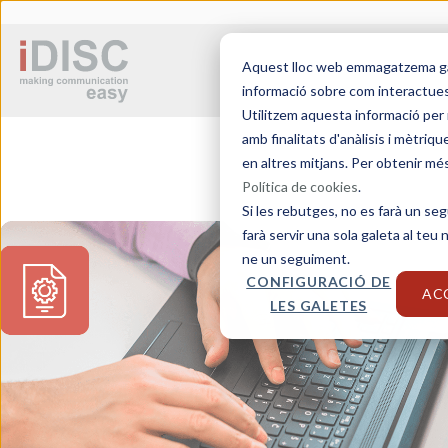
Aquest lloc web emmagatzema galet
informació sobre com interactues
Utilitzem aquesta informació per m
amb finalitats d'anàlisis i mètriq
en altres mitjans. Per obtenir mé
Política de cookies
.
Si les rebutges, no es farà un se
farà servir una sola galeta al teu
ne un seguiment.
CONFIGURACIÓ DE
AC
LES GALETES