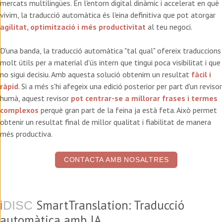
mercats multilingües. En l'entorn digital dinàmic i accelerat en què
vivim, la traducció automàtica és l'eina definitiva que pot atorgar
agilitat, optimització i més productivitat
al teu negoci.
D'una banda, la traducció automàtica "tal qual" ofereix traduccions
molt útils per a material d'ús intern que tingui poca visibilitat i que
no sigui decisiu. Amb aquesta solució obtenim un resultat
fàcil i
ràpid
. Si a més s'hi afegeix una edició posterior per part d'un revisor
humà, aquest revisor
pot centrar-se a millorar frases i termes
complexos
perquè gran part de la feina ja està feta. Això permet
obtenir un resultat final de millor qualitat i fiabilitat de manera
més productiva.
CONTACTA AMB NOSALTRES
SmartTranslation: Traducció
i
DISC
automàtica amb IA