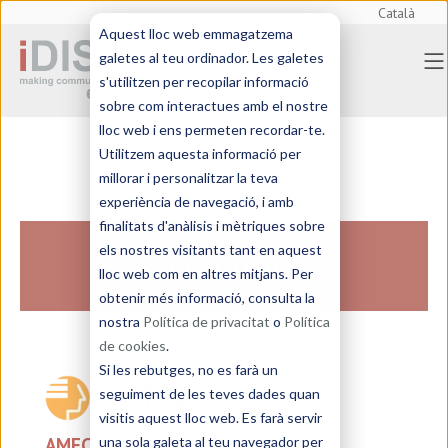
Català
Aquest lloc web emmagatzema
galetes al teu ordinador. Les galetes
s'utilitzen per recopilar informació
sobre com interactues amb el nostre
lloc web i ens permeten recordar-te.
Utilitzem aquesta informació per
millorar i personalitzar la teva
experiència de navegació, i amb
finalitats d'anàlisis i mètriques sobre
els nostres visitants tant en aquest
ASSOCIACIONS
lloc web com en altres mitjans. Per
obtenir més informació, consulta la
nostra
Política de privacitat
o
Política
de cookies
.
Si les rebutges, no es farà un
seguiment de les teves dades quan
visitis aquest lloc web. Es farà servir
AMEC
una sola galeta al teu navegador per