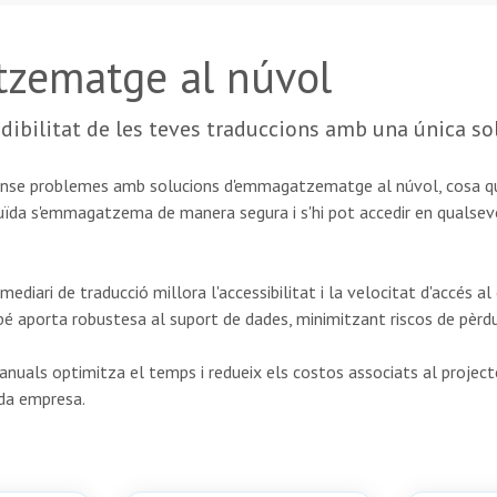
tzematge al núvol
rendibilitat de les teves traduccions amb una única so
a sense problemes amb solucions d'emmagatzematge al núvol, cosa qu
uïda s'emmagatzema de manera segura i s'hi pot accedir en qualsev
ediari de traducció millora l'accessibilitat i la velocitat d'accés a
 aporta robustesa al suport de dades, minimitzant riscos de pèrdu
uals optimitza el temps i redueix els costos associats al projecte
ada empresa.