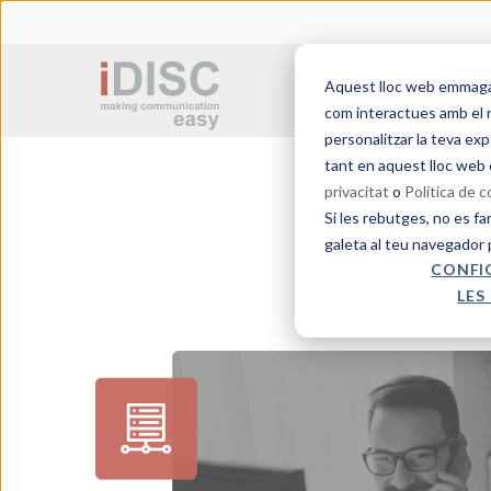
Aquest lloc web emmagatz
Traducció jurada
com interactues amb el n
personalitzar la teva exp
tant en aquest lloc web 
privacitat
o
Política de 
Si les rebutges, no es fa
galeta al teu navegador 
CONFI
LES