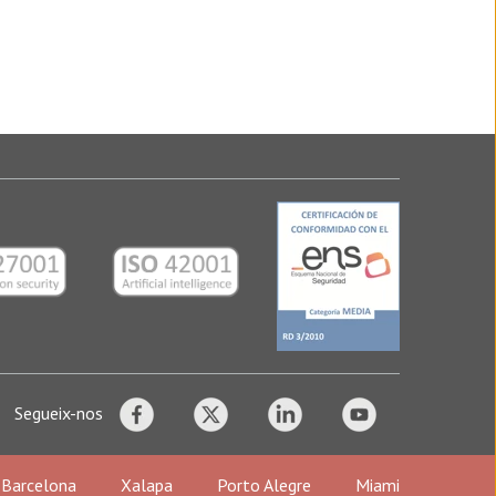
Segueix-nos
Barcelona
Xalapa
Porto Alegre
Miami