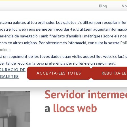
Blog
No
ema galetes al teu ordinador. Les galetes s'utilitzen per recopilar info
Serveis lingüístics
Sectors
Solucions
S
ostre lloc web i ens permeten recordar-te. Utilitzem aquesta informació p
eriència de navegació, i amb finalitats d'anàlisis i mètriques sobre els nos
com en altres mitjans. Per obtenir més informació, consulta la nostra
Polí
cookies
.
rà un seguiment de les teves dades quan visitis aquest lloc web. Es farà s
per tal de recordar la teva preferència per no fer-ne un seguiment.
GURACIÓ DE
ACCEPTA-LES TOTES
REBUTJA-LE
 GALETES
Servidor interme
a
llocs web