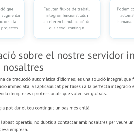
cció que
Faciliten fluxos de treball,
Podem co
r augmentar
integren funcionalitats i
automàt
ctors i la
acceleren la publicació de
humana. T
s projectes.
qualsevol contingut.
ció sobre el nostre servidor i
 nosaltres
ina de traducció automàtica d'idiomes; és una solució integral que 
tació immediata, a l'aplicabilitat per fases i a la perfecta integració
erida d'empreses i professionals que volen ser globals.
ia pot dur el teu contingut un pas més enllà.
dre l'abast operatiu, no dubtis a contactar amb nosaltres per veure 
a teva empresa.