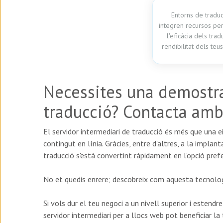
Entorns de tradu
integren recursos pe
l'eficàcia dels tradu
rendibilitat dels teu
Necessites una demostra
traducció? Contacta amb
El servidor intermediari de traducció és més que una e
contingut en línia. Gràcies, entre d'altres, a la implan
traducció s'està convertint ràpidament en l'opció pref
No et quedis enrere; descobreix com aquesta tecnolog
Si vols dur el teu negoci a un nivell superior i esten
servidor intermediari per a llocs web pot beneficiar l