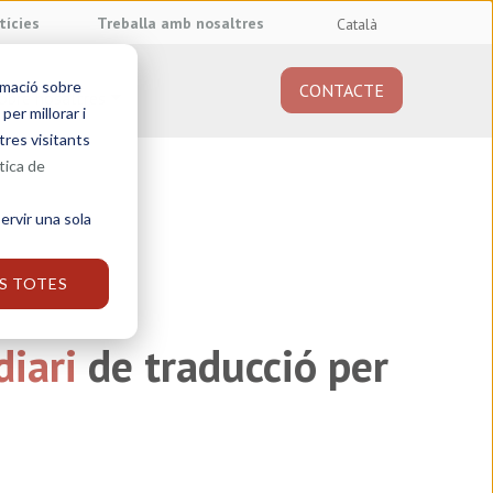
tícies
Treballa amb nosaltres
Català
rmació sobre
CONTACTE
obre nosaltres
er millorar i
tres visitants
tica de
ervir una sola
S TOTES
diari
de traducció per