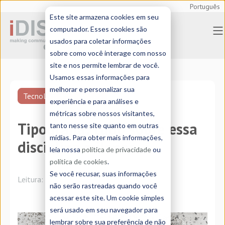
Português
Este site armazena cookies em seu
computador. Esses cookies são
usados para coletar informações
sobre como você interage com nosso
site e nos permite lembrar de você.
Usamos essas informações para
melhorar e personalizar sua
Tecnologia de tradução
experiência e para análises e
métricas sobre nossos visitantes,
Tipografia: tudo sobre essa
tanto nesse site quanto em outras
mídias. Para obter mais informações,
disciplina milenar
leia nossa
política de privacidade
ou
política de cookies
.
Se você recusar, suas informações
Leitura:
3 minutos
não serão rastreadas quando você
acessar este site. Um cookie simples
será usado em seu navegador para
lembrar sobre sua preferência de não