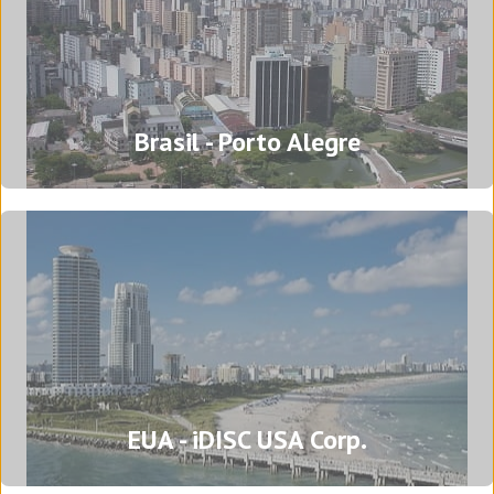
Escritório central – Barcelona
Brasil - Porto Alegre
Passeig del Progrés, 96
08640 Olesa de Montserrat
Barcelona – Espanha
Tel: (+34) 93 778 73 00
Agência de tradução em Barcelona
Brasil – Porto Alegre
EUA - iDISC USA Corp.
Rua Mostardeiro, 777, 15º andar, sala 1537 –