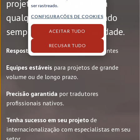
projetos de tradução para
ser rastreado.
qualquer idioma, garantindo
CONFIGURAÇÕES DE COOKIES
sempre a mais alta qualidade.
ACEITAR TUDO
RECUSAR TUDO
Resposta rápida
a necessidades urgentes
Equipes estáveis
para projetos de grande
volume ou de longo prazo.
Precisão garantida
por tradutores
profissionais nativos.
Tenha sucesso em seu projeto
de
internacionalização com especialistas em seu
setor.