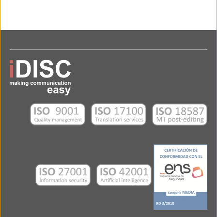
Independência
90430-091, Porto Alegre
Rio Grande do Sul – Brasil
Tel: (+55) (51) 3500 1769
Agência de tradução em Porto Alegre
EUA – iDISC USA Corp.
2600 S Douglas Road Suite 510
33134 - Coral Gables
Flórida - EUA
Tel: (+1) (305) 481-9549
Agência de tradução em Miami