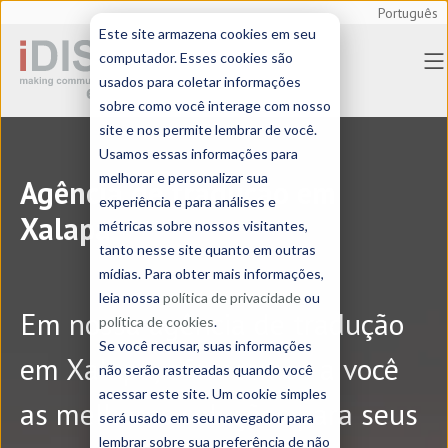
Português
Este site armazena cookies em seu
computador. Esses cookies são
usados para coletar informações
sobre como você interage com nosso
site e nos permite lembrar de você.
Usamos essas informações para
melhorar e personalizar sua
Agência de tradução em
experiência e para análises e
Xalapa
métricas sobre nossos visitantes,
tanto nesse site quanto em outras
mídias. Para obter mais informações,
leia nossa
política de privacidade
ou
Em nossa agência de tradução
política de cookies
.
Se você recusar, suas informações
em Xalapa, oferecemos a você
não serão rastreadas quando você
acessar este site. Um cookie simples
as melhores soluções para seus
será usado em seu navegador para
lembrar sobre sua preferência de não