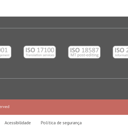
Colonia Centro
91000 Xalapa Enríquez, Ve
Tel: (+52) 228 840 8067
Agência de tradução em X
EUA – iDISC USA Corp.
dependência
2600 S Douglas Road Suit
33134 - Coral Gables
Flórida - EUA
Tel: (+1) (305) 481-9549
served
Agência de tradução em M
Acessibilidade
Política de segurança