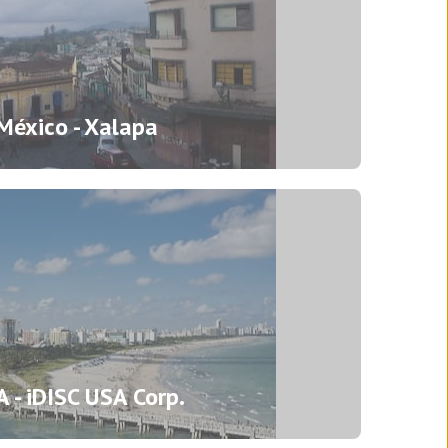
México - Xalapa
 - iDISC USA Corp.