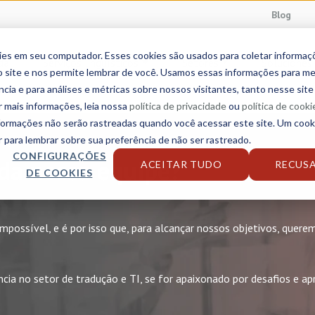
Blog
ies em seu computador. Esses cookies são usados para coletar informa
da
Serviços linguísticos
Setores
Soluciones
 site e nos permite lembrar de você. Usamos essas informações para me
ncia e para análises e métricas sobre nossos visitantes, tanto nesse sit
r mais informações, leia nossa
política de privacidade
ou
política de cooki
nformações não serão rastreadas quando você acessar este site. Um cook
para lembrar sobre sua preferência de não ser rastreado.
CONFIGURAÇÕES
 da nossa equipe?
ACEITAR TUDO
RECUS
DE COOKIES
mpossível, e é por isso que, para alcançar nossos objetivos, quere
cia no setor de tradução e TI, se for apaixonado por desafios e ap