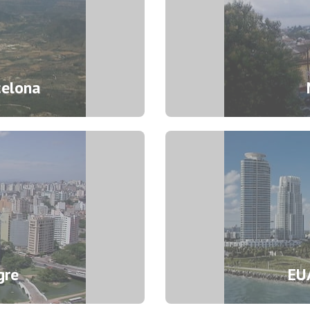
celona
gre
México – Xalapa
EUA
Azcárate 60