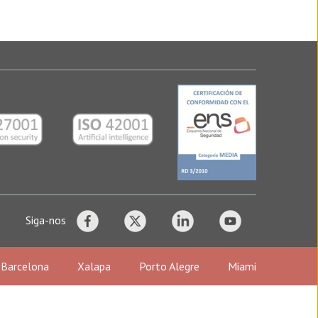
racruz - México
alapa
e 510
Siga-nos
Barcelona
Xalapa
Porto Alegre
Miami
iami