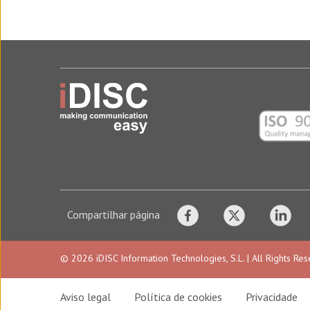
08640 Olesa de Montserrat
Barcelona – Espanha
Tel: (+34) 93 778 73 00
Agência de tradução em Barcelona
Brasil – Porto Alegre
Rua Mostardeiro, 777, 15º andar, sala 1537 – In
90430-091, Porto Alegre
Rio Grande do Sul – Brasil
Compartilhar página
Tel: (+55) (51) 3500 1769
© 2026 iDISC Information Technologies, S.L. | All Rights Re
Agência de tradução em Porto Alegre
Aviso legal
Política de cookies
Privacidade