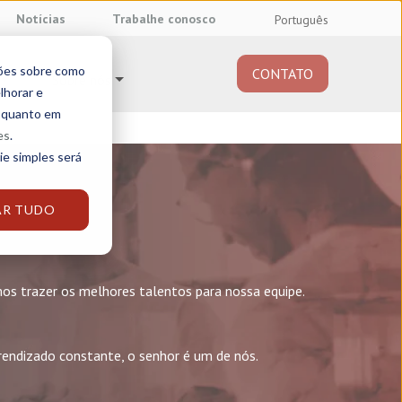
Notícias
Trabalhe conosco
Português
ções sobre como
CONTATO
Sobre nós
lhorar e
e quanto em
es
.
ie simples será
AR TUDO
mos trazer os melhores talentos para nossa equipe.
rendizado constante, o senhor é um de nós.