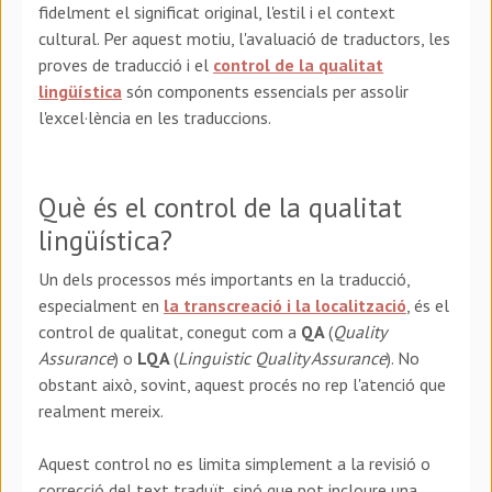
fidelment el significat original, l'estil i el context
cultural. Per aquest motiu, l'avaluació de traductors, les
proves de traducció i el
control de la qualitat
lingüística
són components essencials per assolir
l'excel·lència en les traduccions.
Què és el control de la qualitat
lingüística?
Un dels processos més importants en la traducció,
especialment en
la transcreació i la localització
, és el
control de qualitat, conegut com a
QA
(
Quality
Assurance
) o
LQA
(
Linguistic Quality Assurance
). No
obstant això, sovint, aquest procés no rep l'atenció que
realment mereix.
Aquest control no es limita simplement a la revisió o
correcció del text traduït, sinó que pot incloure una