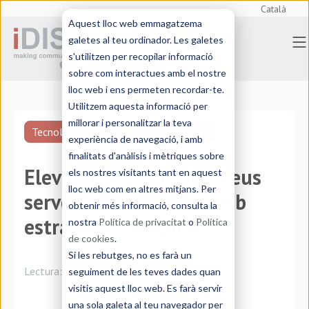
Català
Aquest lloc web emmagatzema
galetes al teu ordinador. Les galetes
s'utilitzen per recopilar informació
sobre com interactues amb el nostre
lloc web i ens permeten recordar-te.
Utilitzem aquesta informació per
millorar i personalitzar la teva
Tecnologies de traducció
Idiomes
experiència de navegació, i amb
finalitats d'anàlisis i mètriques sobre
Eleva la qualitat dels teus
els nostres visitants tant en aquest
lloc web com en altres mitjans. Per
serveis de traducció amb
obtenir més informació, consulta la
estratègies d'LQA
nostra
Política de privacitat
o
Política
de cookies
.
Si les rebutges, no es farà un
Lectura:
5 minutos
seguiment de les teves dades quan
visitis aquest lloc web. Es farà servir
una sola galeta al teu navegador per