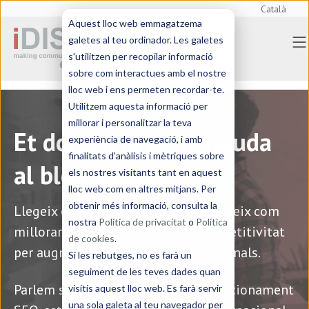
Català
Aquest lloc web emmagatzema
Inici
> Blog | Ferran Grivé - Marketing
galetes al teu ordinador. Les galetes
Manager
s'utilitzen per recopilar informació
sobre com interactues amb el nostre
lloc web i ens permeten recordar-te.
Utilitzem aquesta informació per
millorar i personalitzar la teva
Et donem la benvinguda
experiència de navegació, i amb
finalitats d'anàlisis i mètriques sobre
al blog d'iDISC!
els nostres visitants tant en aquest
lloc web com en altres mitjans. Per
obtenir més informació, consulta la
Llegeix els nostres articles i descobreix com
nostra
Política de privacitat
o
Política
millorar la teva comunicació i competitivitat
de cookies
.
per augmentar les vendes internacionals.
Si les rebutges, no es farà un
seguiment de les teves dades quan
Parlem sobre traducció tècnica, posicionament
visitis aquest lloc web. Es farà servir
una sola galeta al teu navegador per