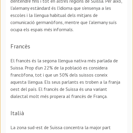
d'entendre fins i tot en altres regions de Suïssa. Per això,
l'alemany estàndard és l'idioma que s'ensenya a les
escoles i la llengua habitual dels mitjans de
comunicació germanòfons, mentre que l'alemany suís
ocupa els espais més informals.
Francès
El francès és la segona llengua nativa més parlada de
Suïssa. Prop d'un 22% de la població es considera
francòfona, tot i que un 50% dels suïssos coneix
aquesta llengua. Els seus parlants es troben a la franja
oest del país. El francès de Suïssa és una variant
dialectal molt més propera al francès de França.
Italià
La zona sud-est de Suïssa concentra la major part