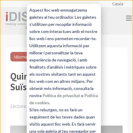
Català
Aquest lloc web emmagatzema
galetes al teu ordinador. Les galetes
s'utilitzen per recopilar informació
sobre com interactues amb el nostre
lloc web i ens permeten recordar-te.
Utilitzem aquesta informació per
millorar i personalitzar la teva
Idiomes
experiència de navegació, i amb
finalitats d'anàlisis i mètriques sobre
Quin idioma es parla a
els nostres visitants tant en aquest
lloc web com en altres mitjans. Per
Suïssa?
obtenir més informació, consulta la
nostra
Política de privacitat
o
Política
de cookies
.
Lectura:
5 minutos
Si les rebutges, no es farà un
seguiment de les teves dades quan
visitis aquest lloc web. Es farà servir
una sola galeta al teu navegador per