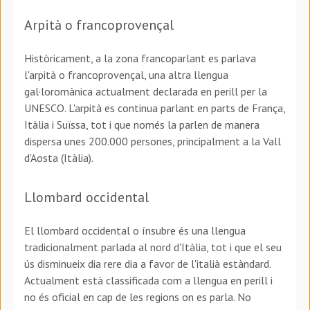
Arpità o francoprovençal
Històricament, a la zona francoparlant es parlava
l'arpità o francoprovençal, una altra llengua
gal·loromànica actualment declarada en perill per la
UNESCO. L'arpità es continua parlant en parts de França,
Itàlia i Suïssa, tot i que només la parlen de manera
dispersa unes 200.000 persones, principalment a la Vall
d'Aosta (Itàlia).
Llombard occidental
El llombard occidental o ínsubre és una llengua
tradicionalment parlada al nord d'Itàlia, tot i que el seu
ús disminueix dia rere dia a favor de l'italià estàndard.
Actualment està classificada com a llengua en perill i
no és oficial en cap de les regions on es parla. No