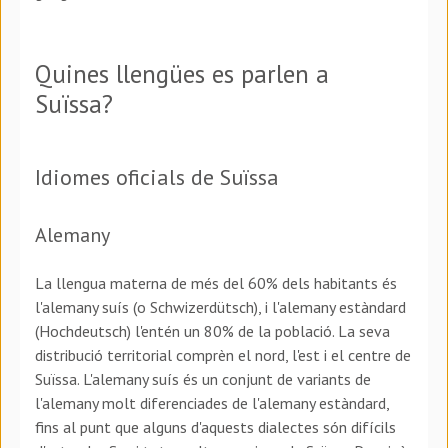
Quines llengües es parlen a
Suïssa?
Idiomes oficials de Suïssa
Alemany
La llengua materna de més del 60% dels habitants és
l'alemany suís (o Schwizerdütsch), i l'alemany estàndard
(Hochdeutsch) l'entén un 80% de la població. La seva
distribució territorial comprèn el nord, l'est i el centre de
Suïssa. L'alemany suís és un conjunt de variants de
l'alemany molt diferenciades de l'alemany estàndard,
fins al punt que alguns d'aquests dialectes són difícils