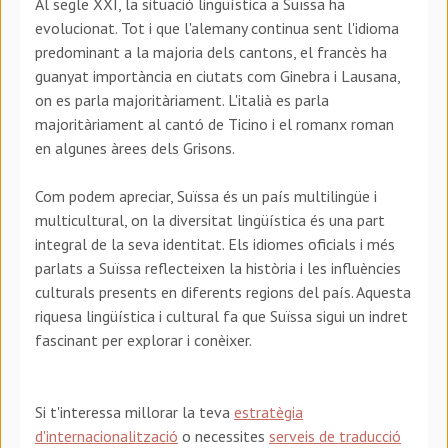
Al segle XXI, la situació lingüística a Suïssa ha
evolucionat. Tot i que l'alemany continua sent l'idioma
predominant a la majoria dels cantons, el francès ha
guanyat importància en ciutats com Ginebra i Lausana,
on es parla majoritàriament. L'italià es parla
majoritàriament al cantó de Ticino i el romanx roman
en algunes àrees dels Grisons.
Com podem apreciar, Suïssa és un país multilingüe i
multicultural, on la diversitat lingüística és una part
integral de la seva identitat. Els idiomes oficials i més
parlats a Suïssa reflecteixen la història i les influències
culturals presents en diferents regions del país. Aquesta
riquesa lingüística i cultural fa que Suïssa sigui un indret
fascinant per explorar i conèixer.
Si t'interessa millorar la teva
estratègia
d'internacionalització
o necessites
serveis de traducció