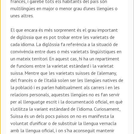
francès, i gairebé tots els habitants del país són
multilingües en major o menor grau d'unes llengües o
unes altres.
El que encara és més sorprenent és el grau important
de diglòssia que es pot trobar entre les varietats de
cada idioma. La diglòssia fa referència a la situació de
convivència entre dues o més varietats lingüístiques en
un mateix territori. En aquest cas, hi ha un repartiment
de funcions entre la varietat estàndard i la varietat
suïssa. Mentre que les varietats suïsses de l'alemany,
del francès o de l'italià solen ser les llengües natives de
la població i es parlen habitualment als carrers i en les
relacions personals, aquestes llengües no es fan servir
per al llenguatge escrit i la documentació oficial, en què
s'utilitza la variant estàndard de l'idioma. Curiosament,
Suïssa és un dels pocs països on no es manifesta la
voluntat d'unificar o de substituir la llengua vernacla
amb la llengua oficial, i on s'ha aconseguit mantenir