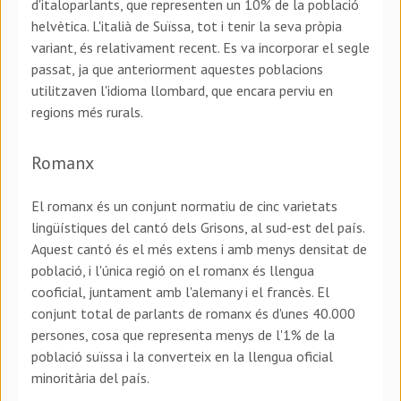
d'italoparlants, que representen un 10% de la població
helvètica. L'italià de Suïssa, tot i tenir la seva pròpia
variant, és relativament recent. Es va incorporar el segle
passat, ja que anteriorment aquestes poblacions
utilitzaven l'idioma llombard, que encara perviu en
regions més rurals.
Romanx
El romanx és un conjunt normatiu de cinc varietats
lingüístiques del cantó dels Grisons, al sud-est del país.
Aquest cantó és el més extens i amb menys densitat de
població, i l'única regió on el romanx és llengua
cooficial, juntament amb l'alemany i el francès. El
conjunt total de parlants de romanx és d'unes 40.000
persones, cosa que representa menys de l'1% de la
població suïssa i la converteix en la llengua oficial
minoritària del país.