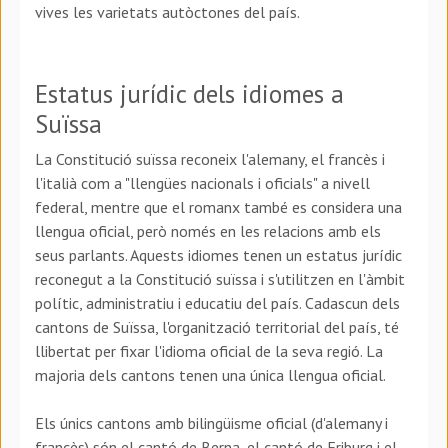
vives les varietats autòctones del país.
Estatus jurídic dels idiomes a
Suïssa
La Constitució suïssa reconeix l'alemany, el francès i
l'italià com a "llengües nacionals i oficials" a nivell
federal, mentre que el romanx també es considera una
llengua oficial, però només en les relacions amb els
seus parlants. Aquests idiomes tenen un estatus jurídic
reconegut a la Constitució suïssa i s'utilitzen en l'àmbit
polític, administratiu i educatiu del país. Cadascun dels
cantons de Suïssa, l'organització territorial del país, té
llibertat per fixar l'idioma oficial de la seva regió. La
majoria dels cantons tenen una única llengua oficial.
Els únics cantons amb bilingüisme oficial (d'alemany i
francès) són el cantó de Berna, el cantó de Friburg i el