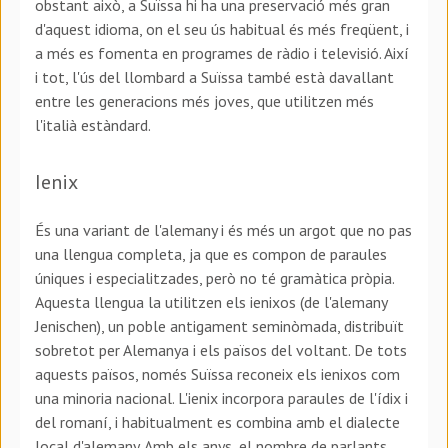
obstant això, a Suïssa hi ha una preservació més gran
d'aquest idioma, on el seu ús habitual és més freqüent, i
a més es fomenta en programes de ràdio i televisió. Així
i tot, l'ús del llombard a Suïssa també està davallant
entre les generacions més joves, que utilitzen més
l'italià estàndard.
Ienix
És una variant de l'alemany i és més un argot que no pas
una llengua completa, ja que es compon de paraules
úniques i especialitzades, però no té gramàtica pròpia.
Aquesta llengua la utilitzen els ienixos (de l'alemany
Jenischen), un poble antigament seminòmada, distribuït
sobretot per Alemanya i els països del voltant. De tots
aquests països, només Suïssa reconeix els ienixos com
una minoria nacional. L'ienix incorpora paraules de l'ídix i
del romaní, i habitualment es combina amb el dialecte
local d'alemany. Amb els anys, el nombre de parlants