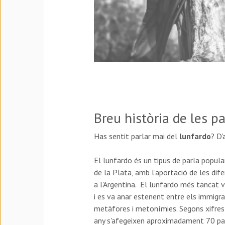
Breu història de les p
Has sentit parlar mai del
lunfardo
? D'
El lunfardo és un tipus de parla popular 
de la Plata, amb l'aportació de les dife
a l'Argentina. El lunfardo més tancat 
i es va anar estenent entre els immigran
metàfores i metonímies. Segons xifres 
any s'afegeixen aproximadament 70 para