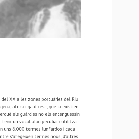
is del XX a les zones portuàries del Riu
gena, africà i gautxesc, que ja existien
perquè els guàrdies no els entenguessin
tenir un vocabulari peculiar i utilitzar
xen uns 6.000 termes lunfardos i cada
tre s'afegeixen termes nous, d'altres