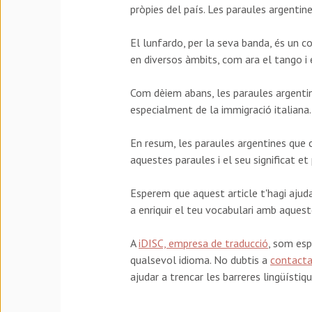
pròpies del país. Les paraules argenti
El lunfardo, per la seva banda, és un c
en diversos àmbits, com ara el tango i e
Com dèiem abans, les paraules argentine
especialment de la immigració italiana.
En resum, les paraules argentines que c
aquestes paraules i el seu significat et
Esperem que aquest article t'hagi ajuda
a enriquir el teu vocabulari amb aquest
A
iDISC, empresa de traducció
, som esp
qualsevol idioma. No dubtis a
contacta
ajudar a trencar les barreres lingüístiqu