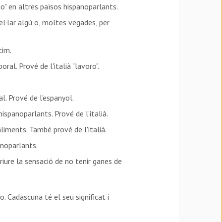
go" en altres països hispanoparlants.
pel·lar algú o, moltes vegades, per
tim.
oral. Prové de l'italià "lavoro".
al. Prové de l'espanyol.
hispanoparlants. Prové de l'italià.
 aliments. També prové de l'italià.
anoparlants.
riure la sensació de no tenir ganes de
 Cadascuna té el seu significat i