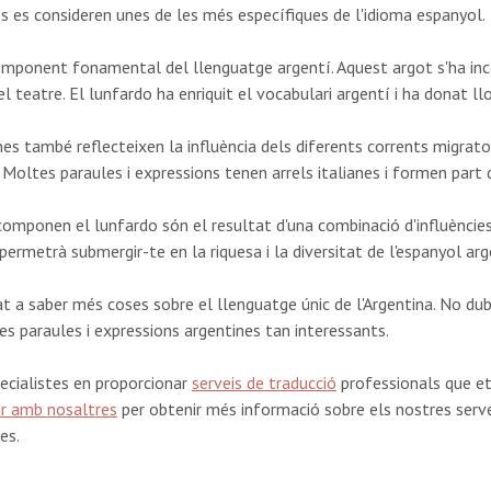
nes es consideren unes de les més específiques de l'idioma espanyol
omponent fonamental del llenguatge argentí. Aquest argot s'ha incor
l teatre. El lunfardo ha enriquit el vocabulari argentí i ha donat llo
s també reflecteixen la influència dels diferents corrents migratori
 Moltes paraules i expressions tenen arrels italianes i formen part d
omponen el lunfardo són el resultat d'una combinació d'influències c
 permetrà submergir-te en la riquesa i la diversitat de l'espanyol arg
t a saber més coses sobre el llenguatge únic de l'Argentina. No dub
es paraules i expressions argentines tan interessants.
ecialistes en proporcionar
serveis de traducció
professionals que e
r amb nosaltres
per obtenir més informació sobre els nostres serv
es.