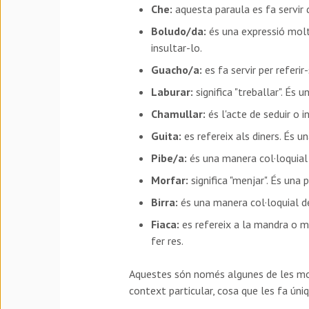
Che:
aquesta paraula es fa servir d
Boludo/da:
és una expressió molt 
insultar-lo.
Guacho/a:
es fa servir per referir
Laburar:
significa "treballar". És u
Chamullar:
és l'acte de seduir o i
Guita:
es refereix als diners. És u
Pibe/a:
és una manera col·loquial d
Morfar:
significa "menjar". És una 
Birra:
és una manera col·loquial de 
Fiaca:
es refereix a la mandra o ma
fer res.
Aquestes són només algunes de les molt
context particular, cosa que les fa úniq