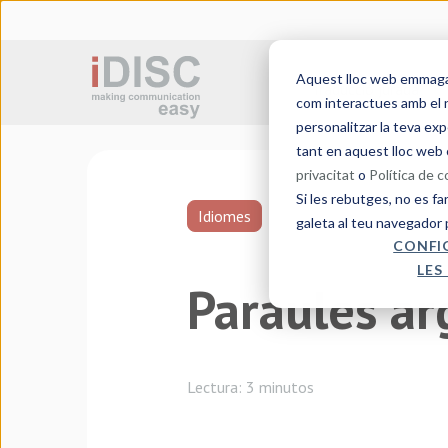
Aquest lloc web emmagatz
Traducció jurada
com interactues amb el n
personalitzar la teva exp
tant en aquest lloc web 
privacitat
o
Política de 
Si les rebutges, no es fa
Idiomes
galeta al teu navegador 
CONFI
LES
Paraules arg
Lectura:
3 minutos