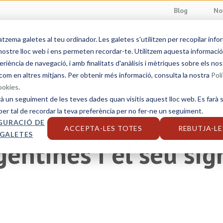
Blog
No
ema galetes al teu ordinador. Les galetes s'utilitzen per recopilar info
Serveis lingüístics
Sectors
Solucions
S
ostre lloc web i ens permeten recordar-te. Utilitzem aquesta informació p
eriència de navegació, i amb finalitats d'anàlisis i mètriques sobre els nos
com en altres mitjans. Per obtenir més informació, consulta la nostra
Polí
cookies
.
rà un seguiment de les teves dades quan visitis aquest lloc web. Es farà s
per tal de recordar la teva preferència per no fer-ne un seguiment.
GURACIÓ DE
ACCEPTA-LES TOTES
REBUTJA-LE
 GALETES
entines i el seu sign