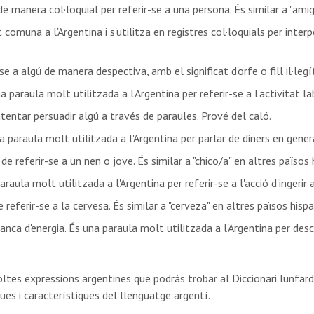
e manera col·loquial per referir-se a una persona. És similar a "ami
comuna a l'Argentina i s'utilitza en registres col·loquials per inter
-se a algú de manera despectiva, amb el significat d'orfe o fill il·legí
na paraula molt utilitzada a l'Argentina per referir-se a l'activitat lab
ntentar persuadir algú a través de paraules. Prové del caló.
na paraula molt utilitzada a l'Argentina per parlar de diners en gener
e referir-se a un nen o jove. És similar a "chico/a" en altres països 
paraula molt utilitzada a l'Argentina per referir-se a l'acció d'ingerir
referir-se a la cervesa. És similar a "cerveza" en altres països hisp
nca d'energia. És una paraula molt utilitzada a l'Argentina per desc
es expressions argentines que podràs trobar al Diccionari lunfardo.
ues i característiques del llenguatge argentí.