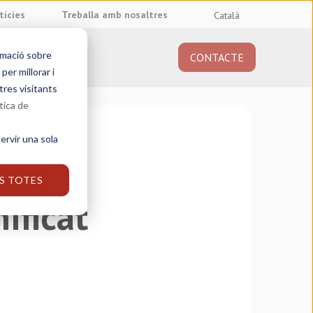
tícies
Treballa amb nosaltres
Català
rmació sobre
CONTACTE
obre nosaltres
er millorar i
tres visitants
tica de
ervir una sola
S TOTES
ificat