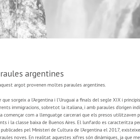
araules argentines
aquest argot provenen moltes paraules argentines.
que sorgeix a l'Argentina i l'Uruguai a finals del segle XIX i princip
rents immigracions, sobretot la italiana, i amb paraules d'origen indí
va començar com a llenguatge carcerari que els presos utilitzaven 
ts i la classe baixa de Buenos Aires. El lunfardo es caracteritza per 
publicades pel Ministeri de Cultura de l'Argentina el 2017, existei
ules noves. En realitat aquestes xifres són dinàmiques, ja que men