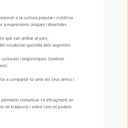
.
porat a la cultura popular i s'utilitza
c a expressions úniques i divertides.
s que van arribar al país,
el vocabulari quotidià dels argentins.
ulturals i lingüístiques. Conèixer
entí.
tis a compartir-lo amb els teus amics i
t permetin comunicar-te eficaçment en
eis de traducció i sobre com et podem