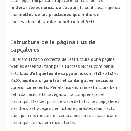
aconseguir mitjançant l'aplicació de tots dos és
millorar l'experiència de l'usuari
, la qual cosa significa
que
moltes de les pràctiques que milloren
l'accessibilitat també beneficien el SEO.
Estructura de la pàgina i ús de
capçaleres
La jerarquització correcta de l'estructura d'una pàgina
web és essencial tant per a l'accessibilitat com per al
SEO.
L'ús d'etiquetes de capçalera, com <h1> ,<h2> ,
<h3>, ajuda a organitzar el contingut en seccions
clares i coherents.
Per als usuaris, una estructura ben
definida facilita la navegació i la comprensió del
contingut. Des del punt de vista del SEO, les capçaleres
són llocs estratègics per incloure paraules clau, factor
que ajuda els motors de cerca a entendre i classificar el
contingut de manera més efectiva.