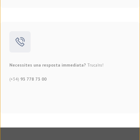
Necessites una resposta immediata?
Truca'ns!
(+34)
93 778 73 00