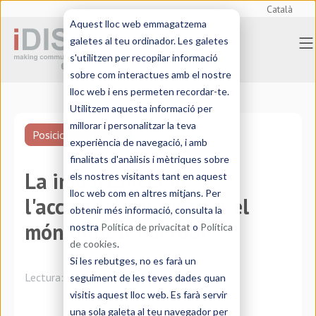
Català
Aquest lloc web emmagatzema
galetes al teu ordinador. Les galetes
s'utilitzen per recopilar informació
sobre com interactues amb el nostre
lloc web i ens permeten recordar-te.
Utilitzem aquesta informació per
millorar i personalitzar la teva
Posicionament SEO
experiència de navegació, i amb
finalitats d'anàlisis i mètriques sobre
La importància de
els nostres visitants tant en aquest
lloc web com en altres mitjans. Per
l'accessibilitat web en el
obtenir més informació, consulta la
món digital i actual
nostra
Política de privacitat
o
Política
de cookies
.
Si les rebutges, no es farà un
Lectura:
8 minutos
seguiment de les teves dades quan
visitis aquest lloc web. Es farà servir
una sola galeta al teu navegador per