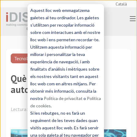
Català
Aquest lloc web emmagatzema
galetes al teu ordinador. Les galetes
s'utilitzen per recopilar informació
sobre com interactues amb el nostre
lloc web i ens permeten recordar-te.
Utilitzem aquesta informació per
millorar i personalitzar la teva
Tecnologies de traducció
experiència de navegació, i amb
finalitats d'anàlisis i mètriques sobre
Què és la traducció
els nostres visitants tant en aquest
lloc web com en altres mitjans. Per
automàtica neuronal?
obtenir més informació, consulta la
nostra
Política de privacitat
o
Política
de cookies
.
Lectura:
8 minutos
Si les rebutges, no es farà un
seguiment de les teves dades quan
visitis aquest lloc web. Es farà servir
una sola galeta al teu navegador per