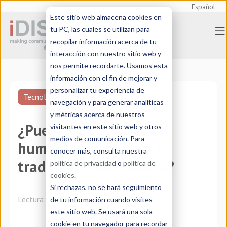
Español
Este sitio web almacena cookies en
tu PC, las cuales se utilizan para
recopilar información acerca de tu
interacción con nuestro sitio web y
nos permite recordarte. Usamos esta
información con el fin de mejorar y
personalizar tu experiencia de
Tecnologías de traducción
navegación y para generar analíticas
y métricas acerca de nuestros
¿Puede la traducción
visitantes en este sitio web y otros
medios de comunicación. Para
humana sobrevivir a la
conocer más, consulta nuestra
traducción automática?
política de privacidad
o
política de
cookies
.
Si rechazas, no se hará seguimiento
Lectura:
7 minutos
de tu información cuando visites
este sitio web. Se usará una sola
cookie en tu navegador para recordar