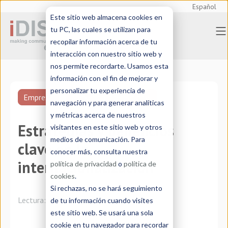
Español
Este sitio web almacena cookies en
tu PC, las cuales se utilizan para
recopilar información acerca de tu
interacción con nuestro sitio web y
nos permite recordarte. Usamos esta
información con el fin de mejorar y
personalizar tu experiencia de
Empresa
Marketing internacional
navegación y para generar analíticas
y métricas acerca de nuestros
Estrategias y beneficios
visitantes en este sitio web y otros
medios de comunicación. Para
clave en la
conocer más, consulta nuestra
internacionalización
política de privacidad
o
política de
cookies
.
Si rechazas, no se hará seguimiento
Lectura:
4 minutos
de tu información cuando visites
este sitio web. Se usará una sola
cookie en tu navegador para recordar