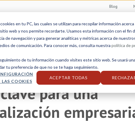
Blog
ookies en tu PC, las cuales se utilizan para recopilar información acerca
Servicios linguísticos
Sectores
Soluciones
sitio web y nos permite recordarte. Usamos esta información con el fin d
cia de navegación y para generar analíticas y métricas acerca de nuestro
medios de comunicación. Para conocer más, consulta nuestra
política de p
seguimiento de tu información cuando visites este sitio web. Se usará una
l
dar tu preferencia de que no se te haga seguimiento.
NFIGURACIÓN
ACEPTAR TODAS
RECHAZA
 LAS COOKIES
 clave para una
alización empresari