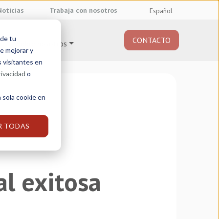
Noticias
Trabaja con nosotros
Español
 de tu
CONTACTO
Sobre nosotros
e mejorar y
s visitantes en
rivacidad
o
 sola cookie en
R TODAS
al exitosa