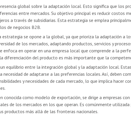
presencia global sobre la adaptación local. Esto significa que los p
ferencias entre mercados. Su objetivo principal es reducir costos 
ros a través de subsidiarias. Esta estrategia se emplea principalme
los de negocios B2B.
 estrategia se opone a la global, ya que prioriza la adaptación a l
versidad de los mercados, adaptando productos, servicios y procesos
se enfoca en operar en una empresa local que comprende a la perf
la diferenciación del producto es más importante que la competenc
un equilibrio entre la integración global y la adaptación local. Es
la necesidad de adaptarse a las preferencias locales. Así, deben c
sensibilidades y necesidades de cada mercado, lo que implica hacer c
es.
 conocida como modelo de exportación, se dirige a empresas con b
locales de los mercados en los que operan. Es comúnmente utilizad
s productos más allá de las fronteras nacionales.