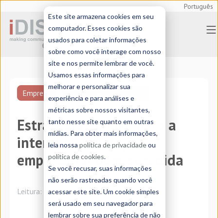
Português
Este site armazena cookies em seu
computador. Esses cookies são
usados para coletar informações
sobre como você interage com nosso
site e nos permite lembrar de você.
Usamos essas informações para
melhorar e personalizar sua
Empresa
Marketing internacional
experiência e para análises e
métricas sobre nossos visitantes,
Estratégias-chave para a
tanto nesse site quanto em outras
mídias. Para obter mais informações,
internacionalização
leia nossa
política de privacidade
ou
empresarial bem-sucedida
política de cookies
.
Se você recusar, suas informações
não serão rastreadas quando você
Leitura:
4 minutos
acessar este site. Um cookie simples
será usado em seu navegador para
lembrar sobre sua preferência de não