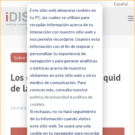
Español
Este sitio web almacena cookies en
tu PC, las cuales se utilizan para
recopilar información acerca de tu
interacción con nuestro sitio web y
nos permite recordarte. Usamos esta
información con el fin de mejorar y
personalizar tu experiencia de
Sobre iDISC
navegación y para generar analíticas
y métricas acerca de nuestros
Los colores en iDISC: el quid
visitantes en este sitio web y otros
medios de comunicación. Para
de la cuestión
conocer más, consulta nuestra
política de privacidad
o
política de
cookies
.
Lectura:
3 minutos
Si rechazas, no se hará seguimiento
de tu información cuando visites
este sitio web. Se usará una sola
cookie en tu navegador para recordar