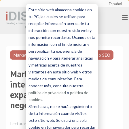
Español
Este sitio web almacena cookies en
tu PC, las cuales se utilizan para
recopilar información acerca de tu
interacción con nuestro sitio web y
nos permite recordarte. Usamos esta
información con el fin de mejorar y
personalizar tu experiencia de
Marketing internacional
Posicionamiento SEO
navegación y para generar analíticas
y métricas acerca de nuestros
Marketing digital
visitantes en este sitio web y otros
medios de comunicación. Para
internacional para la
conocer más, consulta nuestra
expansión global de
política de privacidad
o
política de
cookies
.
negocios
Si rechazas, no se hará seguimiento
de tu información cuando visites
este sitio web. Se usará una sola
Lectura:
4 minutos
cookie en tu navegador para recordar