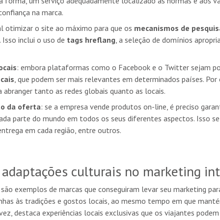
a forma, um serviço adequadamente localizado às normas e aos val
 confiança na marca.
l otimizar o site ao máximo para que os
mecanismos de pesquis
 Isso inclui o uso de
tags hreflang
, a seleção de domínios apropri
ocais
: embora plataformas como o Facebook e o Twitter sejam p
ocais
, que podem ser mais relevantes em determinados países. Por
a abranger tanto as redes globais quanto as locais.
o da oferta
: se a empresa vende produtos on-line, é preciso garan
cada parte do mundo em todos os seus diferentes aspectos. Isso s
ntrega em cada região, entre outros.
e adaptações culturais no marketing in
são exemplos de marcas que conseguiram levar seu marketing para 
nhas às tradições e gostos locais, ao mesmo tempo em que manté
 vez, destaca experiências locais exclusivas que os viajantes podem