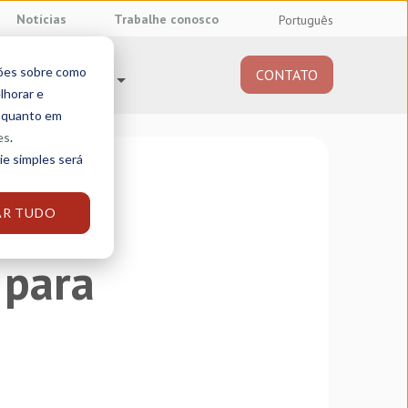
Notícias
Trabalhe conosco
Português
ções sobre como
CONTATO
Sobre nós
lhorar e
e quanto em
es
.
ie simples será
AR TUDO
 para