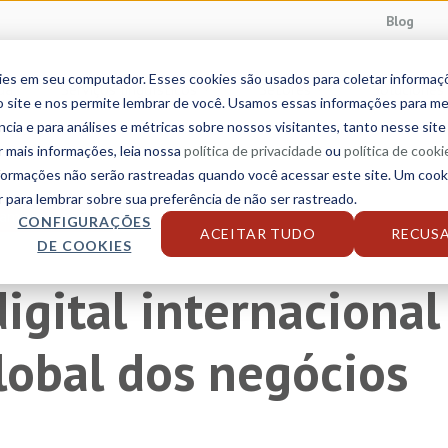
Blog
ies em seu computador. Esses cookies são usados para coletar informa
da
Serviços linguísticos
Setores
Soluciones
 site e nos permite lembrar de você. Usamos essas informações para me
ncia e para análises e métricas sobre nossos visitantes, tanto nesse sit
r mais informações, leia nossa
política de privacidade
ou
política de cooki
nformações não serão rastreadas quando você acessar este site. Um cook
para lembrar sobre sua preferência de não ser rastreado.
namiento de SEO
CONFIGURAÇÕES
ACEITAR TUDO
RECUS
DE COOKIES
igital internacional
lobal dos negócios