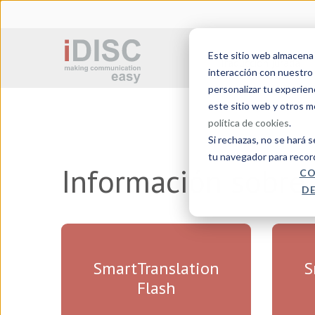
Este sitio web almacena c
Traducción jurada
interacción con nuestro 
personalizar tu experien
este sitio web y otros 
política de cookies
.
Si rechazas, no se hará 
tu navegador para recor
Información
sobre 
CO
DE
SmartTranslation
S
Flash