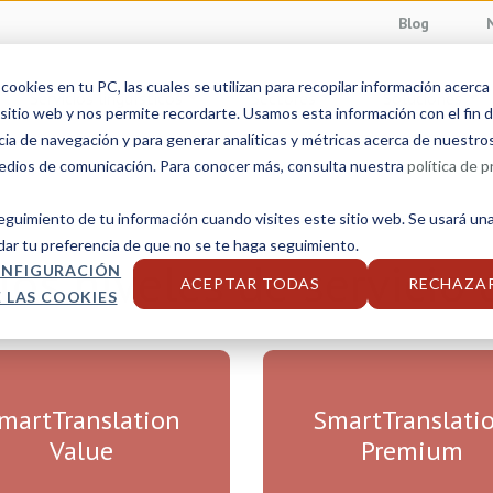
Blog
ookies en tu PC, las cuales se utilizan para recopilar información acerca
Servicios linguísticos
Sectores
Soluciones
sitio web y nos permite recordarte. Usamos esta información con el fin d
cia de navegación y para generar analíticas y métricas acerca de nuestro
medios de comunicación. Para conocer más, consulta nuestra
política de p
seguimiento de tu información cuando visites este sitio web. Se usará una
dar tu preferencia de que no se te haga seguimiento.
los niveles de servicio
NFIGURACIÓN
ACEPTAR TODAS
RECHAZA
 LAS COOKIES
martTranslation
SmartTranslati
Value
Premium