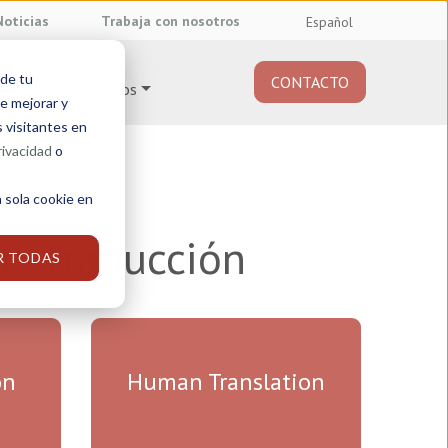
Noticias
Trabaja con nosotros
Español
 de tu
CONTACTO
Sobre nosotros
e mejorar y
s visitantes en
rivacidad
o
 sola cookie en
de
traducción
R TODAS
on
Human Translation