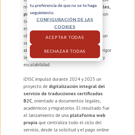
tu preferencia de que no se te haga
mayoritariamente en
procesos manuales,
seguimiento.
presenciales y poco transparentes
, con
CONFIGURACIÓN DE LAS
tiempos de respuesta largos y una
COOKIES
experiencia de cliente fragmentada. El
objetivo del proyecto no era optimizar un
ACEPTAR TODAS
servicio existente, sino
cambiar por
completo el modelo
, manteniendo el rigor
RECHAZAR TODAS
legal y ganando velocidad, trazabilidad y
escalabilidad.
iDISC impulsó durante 2024 y 2025 un
proyecto de
digitalización integral del
servicio de traducciones certificadas
B2C
, orientado a documentos legales,
académicos y migratorios. El resultado fue
el lanzamiento de una
plataforma web
propia
que centraliza todo el ciclo del
servicio, desde la solicitud y el pago online