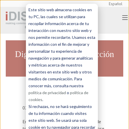
Español
Este sitio web almacena cookies en
tu PC, las cuales se utilizan para
recopilar información acerca de tu
interacción con nuestro sitio web y
nos permite recordarte. Usamos esta
información con el fin de mejorar y
personalizar tu experiencia de
Digitalización de Traducción
navegación y para generar analíticas
Certificada
y métricas acerca de nuestros
visitantes en este sitio web y otros
medios de comunicación. Para
conocer más, consulta nuestra
política de privacidad
o
política de
cookies
.
Si rechazas, no se hará seguimiento
02/09/2024
de tu información cuando visites
este sitio web. Se usará una sola
En el mercado mexicano, los servicios de
cookie en tu navegador para recordar
traducción certificada seguían apoyándose