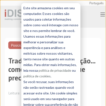
Português
Este site armazena cookies em seu
computador. Esses cookies são
usados para coletar informações
sobre como você interage com nosso
site e nos permite lembrar de você.
Usamos essas informações para
melhorar e personalizar sua
Posicionamiento de SEO
experiência e para análises e
métricas sobre nossos visitantes,
Tradução ou interpretação...
tanto nesse site quanto em outras
mídias. Para obter mais informações,
como posso saber do que
leia nossa
política de privacidade
ou
preciso?
política de cookies
.
Se você recusar, suas informações
não serão rastreadas quando você
Leitura:
5 minutos
acessar este site. Um cookie simples
será usado em seu navegador para
lembrar sobre sua preferência de não