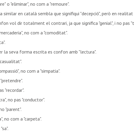
re" o "eliminar", no com a "remoure".
a similar en català sembla que signifiqui "decepció", però en realitat 
on vol dir totalment el contrari, ja que significa "genial", i no pas "te
mercaderia", no com a "comoditat".
ca".
per la seva forma escrita es confon amb "lectura".
"casualitat".
ompassió", no com a "simpatia".
 "pretendre".
as "recordar".
ra", no pas "conductor".
no "parent".
", no com a "carpeta".
"sa".