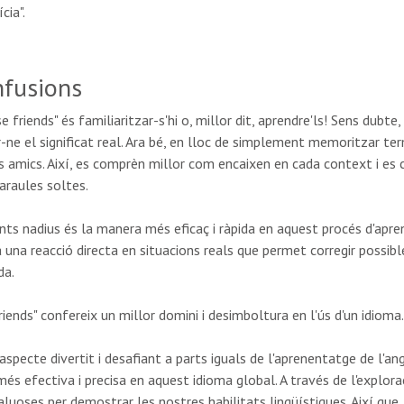
cia".
nfusions
friends" és familiaritzar-s'hi o, millor dit, aprendre'ls! Sens dubte,
ar-ne el significat real. Ara bé, en lloc de simplement memoritzar te
 amics. Així, es comprèn millor com encaixen en cada context i es
raules soltes.
nts nadius és la manera més eficaç i ràpida en aquest procés d'ap
una reacció directa en situacions reals que permet corregir possibl
da.
friends" confereix un millor domini i desimboltura en l'ús d'un idioma.
 aspecte divertit i desafiant a parts iguals de l'aprenentatge de l'an
 efectiva i precisa en aquest idioma global. A través de l'explorac
uoses per demostrar les nostres habilitats lingüístiques. Així que