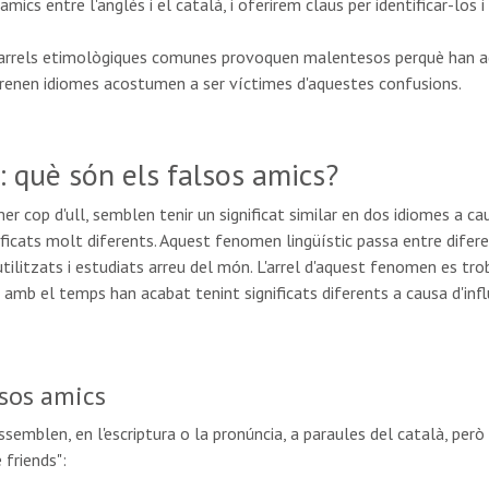
ics entre l'anglès i el català, i oferirem claus per identificar-los i 
rrels etimològiques comunes provoquen malentesos perquè han adqu
aprenen idiomes acostumen a ser víctimes d'aquestes confusions.
: què són els falsos amics?
er cop d'ull, semblen tenir un significat similar en dos idiomes a 
nificats molt diferents. Aquest fenomen lingüístic passa entre difer
utilitzats i estudiats arreu del món. L'arrel d'aquest fenomen es trob
mb el temps han acabat tenint significats diferents a causa d'influè
sos amics
ssemblen, en l'escriptura o la pronúncia, a paraules del català, però 
friends":