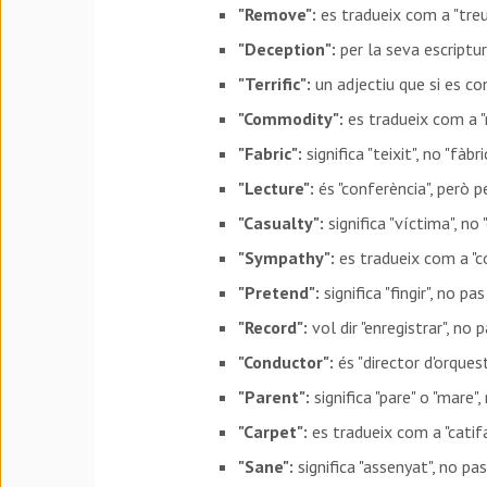
"Remove":
es tradueix com a "treu
"Deception":
per la seva escriptur
"Terrific":
un adjectiu que si es conf
"Commodity":
es tradueix com a "
"Fabric":
significa "teixit", no "fàbri
"Lecture":
és "conferència", però 
"Casualty":
significa "víctima", no 
"Sympathy":
es tradueix com a "c
"Pretend":
significa "fingir", no pas
"Record":
vol dir "enregistrar", no p
"Conductor":
és "director d'orquest
"Parent":
significa "pare" o "mare", 
"Carpet":
es tradueix com a "catifa
"Sane":
significa "assenyat", no pas 