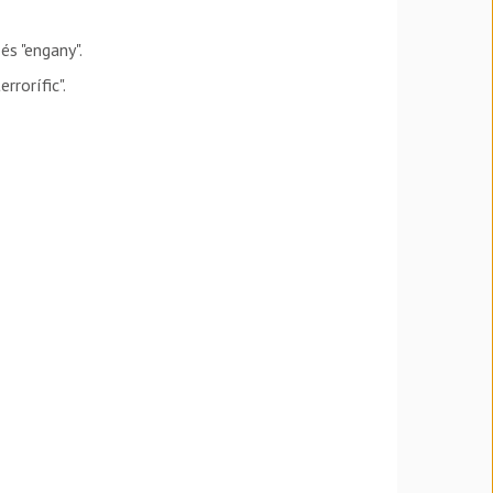
és "engany".
rrorífic".