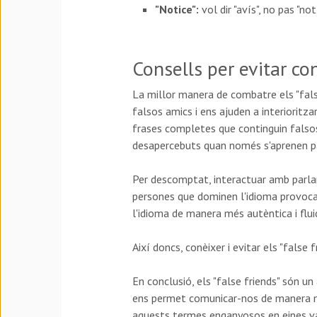
"Notice":
vol dir "avís", no pas "notí
Consells per evitar co
La millor manera de combatre els "false 
falsos amics i ens ajuden a interioritz
frases completes que continguin falsos
desapercebuts quan només s'aprenen pa
Per descomptat, interactuar amb parla
persones que dominen l'idioma provoca 
l'idioma de manera més autèntica i flui
Així doncs, conèixer i evitar els "false 
En conclusió, els "false friends" són un
ens permet comunicar-nos de manera més
aquests termes enganyosos en eines val