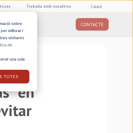
tícies
Treballa amb nosaltres
Català
rmació sobre
CONTACTE
obre nosaltres
er millorar i
tres visitants
tica de
ervir una sola
S TOTES
ds" en
vitar