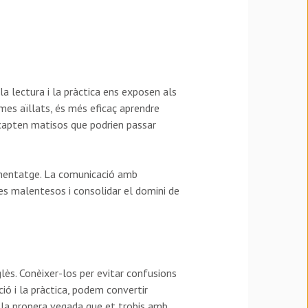
 la lectura i la pràctica ens exposen als
rmes aïllats, és més eficaç aprendre
 capten matisos que podrien passar
renentatge. La comunicació amb
es malentesos i consolidar el domini de
glès. Conèixer-los per evitar confusions
ió i la pràctica, podem convertir
, la propera vegada que et trobis amb