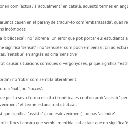
nen com "actual" i "actualment" en català, aquests termes en anglès s
lants cauen en el parany de traduir-lo com "embarassada", quan rea
ons incòmodes.
 "biblioteca" i no "llibreria". Un error que pot portar els estudiants a
e significa "sensat" i no "sensible" com podríem pensar. Un adject
s, "sensible" en anglès es diria "sensitive".
ot causar situacions còmiques o vergonyoses, ja que significa "restre
"corda" i no "roba" com sembla literalment.
m a "èxit", no "succés".
 que per la seva forma escrita i fonètica es confon amb "assistir", pe
eveniment" el terme estaria mal utilitzat.
í que significa "assistir" (a un esdeveniment), no pas "atendre".
ts llocs i encara que sembli mentida, cal aclarir que no significa "èxi