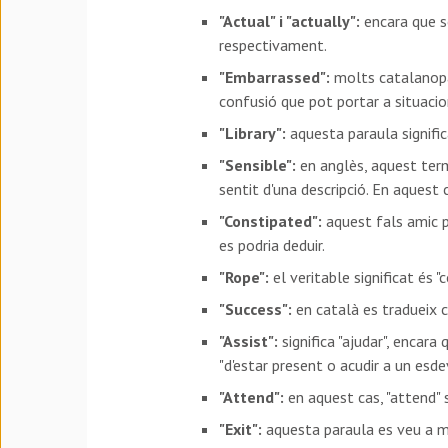
"Actual" i "actually":
encara que so
respectivament.
"Embarrassed":
molts catalanopar
confusió que pot portar a situaci
"Library":
aquesta paraula significa
"Sensible":
en anglès, aquest term
sentit d'una descripció. En aquest ca
"Constipated":
aquest fals amic p
es podria deduir.
"Rope":
el veritable significat és 
"Success":
en català es tradueix co
"Assist":
significa "ajudar", encara
"d'estar present o acudir a un esd
"Attend":
en aquest cas, "attend" s
"Exit":
aquesta paraula es veu a mol