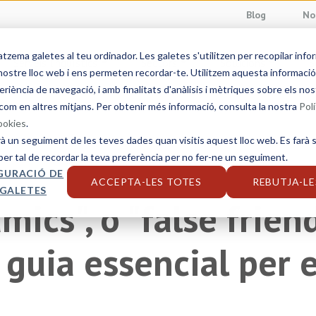
Blog
No
ema galetes al teu ordinador. Les galetes s'utilitzen per recopilar info
Serveis lingüístics
Sectors
Solucions
S
ostre lloc web i ens permeten recordar-te. Utilitzem aquesta informació p
eriència de navegació, i amb finalitats d'anàlisis i mètriques sobre els nos
com en altres mitjans. Per obtenir més informació, consulta la nostra
Polí
cookies
.
rà un seguiment de les teves dades quan visitis aquest lloc web. Es farà s
per tal de recordar la teva preferència per no fer-ne un seguiment.
GURACIÓ DE
ACCEPTA-LES TOTES
REBUTJA-LE
 GALETES
amics", o "false frien
 guia essencial per e