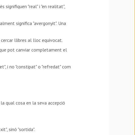
ignifiquen "real" i "en realitat",
lment significa "avergonyit". Una
 cercar llibres al lloc equivocat.
iu que pot canviar completament el
t", i no "constipat" o "refredat" com
r la qual cosa en la seva accepció
t", sinó "sortida".