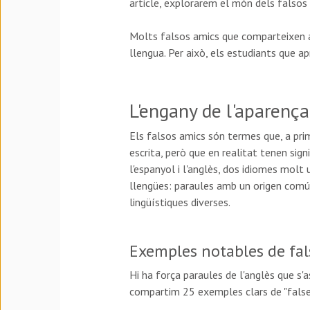
article, explorarem el món dels falsos am
Molts falsos amics que comparteixen a
llengua. Per això, els estudiants que 
L'engany de l'aparença
Els falsos amics són termes que, a prim
escrita, però que en realitat tenen sig
l'espanyol i l'anglès, dos idiomes molt 
llengües: paraules amb un origen comú a
lingüístiques diverses.
Exemples notables de fal
Hi ha força paraules de l'anglès que s'a
compartim 25 exemples clars de "false 