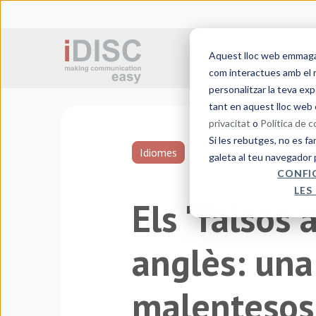
Aquest lloc web emmagatz
Traducció jurada
com interactues amb el n
personalitzar la teva exp
tant en aquest lloc web 
privacitat
o
Política de 
Si les rebutges, no es fa
Idiomes
galeta al teu navegador 
CONFI
LES
Els "falsos 
anglès: una
malentesos