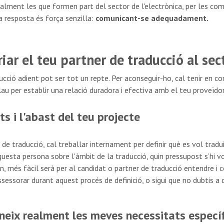
ment les que formen part del sector de l'electrònica, per les com
la resposta és força senzilla:
comunicant-se adequadament.
riar el teu partner de traducció al sec
ucció adient pot ser tot un repte. Per aconseguir-ho, cal tenir en 
lau per establir una relació duradora i efectiva amb el teu proveïdor
ts i l'abast del teu projecte
e traducció, cal treballar internament per definir què es vol tradui
questa persona sobre l'àmbit de la traducció, quin pressupost s’hi vo
rn, més fàcil serà per al candidat o partner de traducció entendre i 
ssessorar durant aquest procés de definició, o sigui que no dubtis 
oneix realment les meves necessitats especí