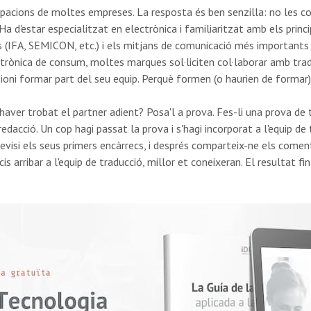
pacions de moltes empreses. La resposta és ben senzilla: no les cone
Ha d'estar especialitzat en electrònica i familiaritzat amb els prin
 (IFA, SEMICON, etc.) i els mitjans de comunicació més importants (
trònica de consum, moltes marques sol·liciten col·laborar amb trad
lusioni formar part del seu equip. Perquè formen (o haurien de formar)
'haver trobat el partner adient? Posa'l a prova. Fes-li una prova de 
redacció. Un cop hagi passat la prova i s'hagi incorporat a l'equip de 
 revisi els seus primers encàrrecs, i després comparteix-ne els come
s arribar a l'equip de traducció, millor et coneixeran. El resultat 