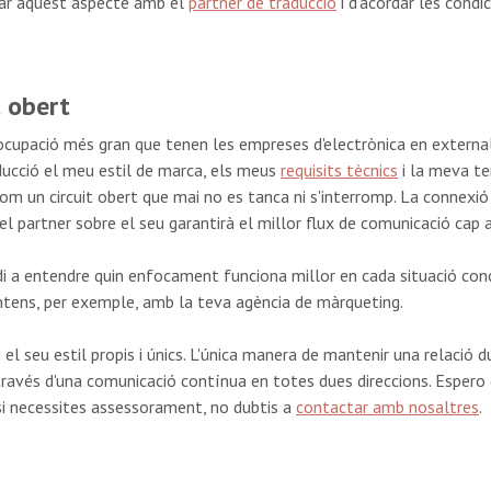
tzar aquest aspecte amb el
partner de traducció
i d'acordar les condi
t obert
ocupació més gran que tenen les empreses d'electrònica en externa
aducció el meu
estil de marca, els meus
requisits tècnics
i la meva te
com un circuit obert que mai no es tanca ni s'interromp. La connexió
 partner sobre el seu garantirà el millor flux de comunicació cap a 
udi a entendre quin enfocament funciona millor en cada situació con
antens, per exemple, amb la teva agència de màrqueting.
el seu estil propis i únics. L'única manera de mantenir una relació d
ravés d'una comunicació contínua en totes dues direccions. Espero 
 si necessites assessorament, no dubtis a
contactar amb nosaltres
.