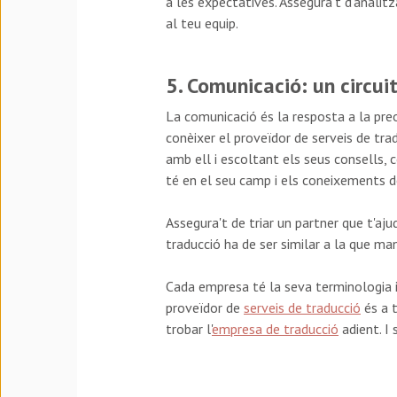
a les expectatives. Assegura't d'anali
al teu equip.
5. Comunicació: un circui
La comunicació és la resposta a la pre
conèixer el proveïdor de serveis de tr
amb ell i escoltant els seus consells, 
té en el seu camp i els coneixements del
Assegura't de triar un partner que t'aj
traducció ha de ser similar a la que m
Cada empresa té la seva terminologia i 
proveïdor de
serveis de traducció
és a t
trobar l'
empresa de traducció
adient. I