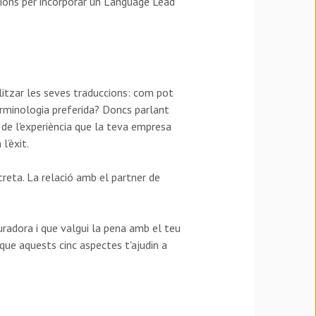
cions per incorporar un Language Lead
litzar les seves traduccions: com pot
rminologia preferida? Doncs parlant
 de l'experiència que la teva empresa
l’èxit.
creta. La relació amb el partner de
uradora i que valgui la pena amb el teu
que aquests cinc aspectes t'ajudin a