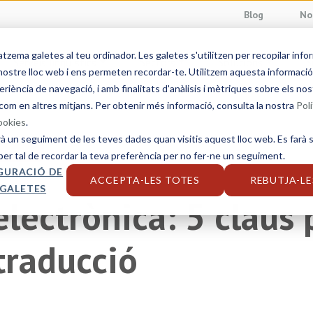
Blog
No
ema galetes al teu ordinador. Les galetes s'utilitzen per recopilar info
Serveis lingüístics
Sectors
Solucions
S
ostre lloc web i ens permeten recordar-te. Utilitzem aquesta informació p
eriència de navegació, i amb finalitats d'anàlisis i mètriques sobre els nos
com en altres mitjans. Per obtenir més informació, consulta la nostra
Polí
cookies
.
rà un seguiment de les teves dades quan visitis aquest lloc web. Es farà s
 tècnica
per tal de recordar la teva preferència per no fer-ne un seguiment.
GURACIÓ DE
ACCEPTA-LES TOTES
REBUTJA-LE
 GALETES
electrònica: 5 claus p
traducció