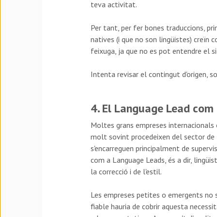
teva activitat.
Per tant, per fer bones traduccions, pri
natives (i que no son lingüistes) creïn 
feixuga, ja que no es pot entendre el s
Intenta revisar el contingut d'origen, so
4. El Language Lead com 
Moltes grans empreses internacionals 
molt sovint procedeixen del sector de 
s'encarreguen principalment de supervisa
com a Language Leads, és a dir, lingüis
la correcció i de l'estil.
Les empreses petites o emergents no so
fiable hauria de cobrir aquesta necessit