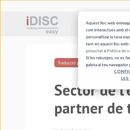
Aquest lloc web emmagatz
Traducció jurada
com interactues amb el n
personalitzar la teva exp
tant en aquest lloc web 
privacitat
o
Política de 
Si les rebutges, no es fa
Traducció professional
Traducció
galeta al teu navegador 
CONFI
LES
Sector de l'
partner de 