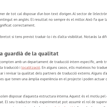
mer de tot cal disposar d'un bon text d'origen. Al sector de l'electr
contingut en anglès. El resultat no sempre és el millor. Això fa que 
ignificat correctament.
bretot si tens previst traduir-lo i és d'alta visibilitat. Notaràs la di
a guardià de la qualitat
compten amb un departament de traducció intern específic, amb tra
la traducció i
localització
. En alguns casos, ells mateixos ho tradue
r i revisar la qualitat dels partners de traducció externs. Alguns d
tes que tenen una àmplia experiència en el projecte i poden actuar 
len disposar d'aquesta estructura interna. Aquest és el motiu pel q
at. El seu traductor més experimentat pot assumir el rol de supervis