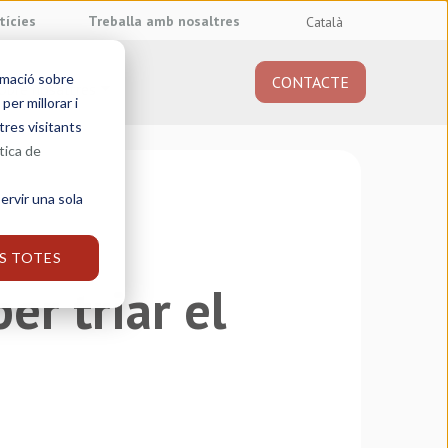
tícies
Treballa amb nosaltres
Català
rmació sobre
CONTACTE
obre nosaltres
er millorar i
tres visitants
tica de
ervir una sola
S TOTES
er triar el