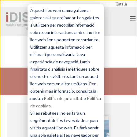
Català
Aquest lloc web emmagatzema
galetes al teu ordinador. Les galetes
s'utilitzen per recopilar informació
sobre com interactues amb el nostre
lloc web i ens permeten recordar-te.
Utilitzem aquesta informació per
millorar i personalitzar la teva
experiència de navegació, i amb
finalitats d'anàlisis i mètriques sobre
els nostres visitants tant en aquest
PORTAFOLI
lloc web com en altres mitjans. Per
obtenir més informació, consulta la
nostra
Política de privacitat
o
Política
de cookies
.
Si les rebutges, no es farà un
seguiment de les teves dades quan
visitis aquest lloc web. Es farà servir
una sola galeta al teu navegador per