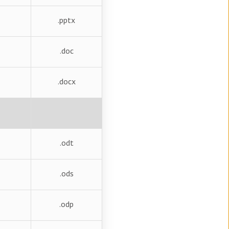
.pptx
.doc
.docx
.odt
.ods
.odp