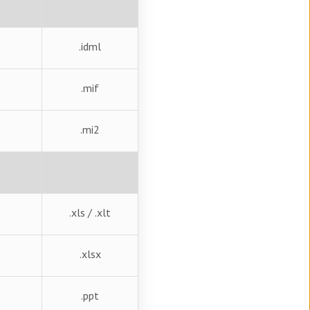
.idml
.mif
.mi2
.xls / .xlt
.xlsx
.ppt