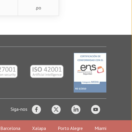
.po
Siga-nos
Barcelona
Xalapa
Porto Alegre
Miami