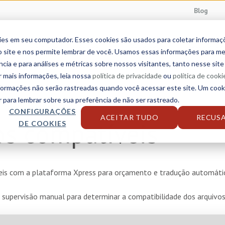
Blog
ies em seu computador. Esses cookies são usados para coletar informa
da
Serviços linguísticos
Setores
Soluciones
 site e nos permite lembrar de você. Usamos essas informações para me
ncia e para análises e métricas sobre nossos visitantes, tanto nesse sit
r mais informações, leia nossa
política de privacidade
ou
política de cooki
nformações não serão rastreadas quando você acessar este site. Um cook
para lembrar sobre sua preferência de não ser rastreado.
CONFIGURAÇÕES
ACEITAR TUDO
RECUS
os compatíveis
DE COOKIES
íveis com a plataforma Xpress para orçamento e tradução automáti
 supervisão manual para determinar a compatibilidade dos arquivos