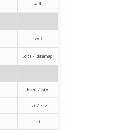
.odf
.xml
.dita / .ditamap
.html / .htm
.txt / .csv
.srt