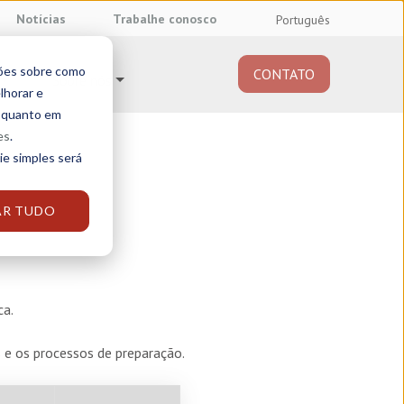
Notícias
Trabalhe conosco
Português
ções sobre como
CONTATO
Sobre nós
lhorar e
e quanto em
es
.
ie simples será
AR TUDO
ca.
 e os processos de preparação.