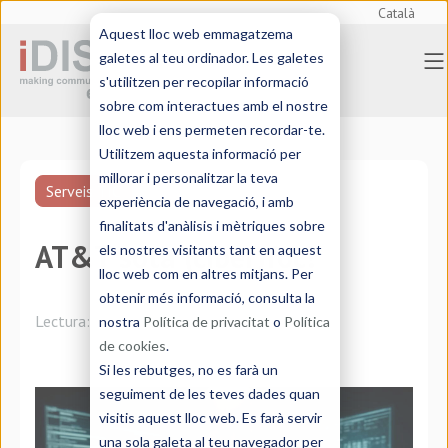
Català
Aquest lloc web emmagatzema
galetes al teu ordinador. Les galetes
s'utilitzen per recopilar informació
sobre com interactues amb el nostre
lloc web i ens permeten recordar-te.
Utilitzem aquesta informació per
millorar i personalitzar la teva
Serveis TIC
experiència de navegació, i amb
finalitats d'anàlisis i mètriques sobre
AT&T sota (ciber)foc!
els nostres visitants tant en aquest
lloc web com en altres mitjans. Per
obtenir més informació, consulta la
Lectura:
2 minutos
nostra
Política de privacitat
o
Política
de cookies
.
Si les rebutges, no es farà un
seguiment de les teves dades quan
visitis aquest lloc web. Es farà servir
una sola galeta al teu navegador per