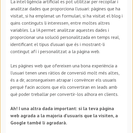
La intel·ligència artificial es pot utilitzar per recopilar i
analitzar dades que proporciona l'usuari: pàgines que ha
visitat, si ha emplenat un formulari, si ha visitat el blog i
quins continguts li interessen, entre moltes altres
variables. La IA permet analitzar aquestes dades i
proporcionar una solució personalitzada en temps real,
identificant el tipus d'usuari que és i mostrant-li
contingut afí i personalitzat a la pàgina web.
Les pàgines web que ofereixen una bona experiència a
l'usuari tenen unes ràtios de conversió molt més altes,
és a dir, aconsegueixen atrapar i convèncer els usuaris
perquè facin accions que els convertiran en leads amb
què poder treballar per convertir-los alhora en clients.
Ah! I una altra dada important: si la teva pàgina
web agrada a la majoria d'usuaris que la visiten, a
Google també li agradarà.