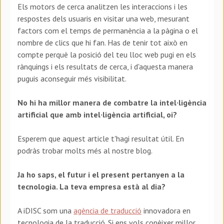
Els motors de cerca analitzen les interaccions i les
respostes dels usuaris en visitar una web, mesurant
factors com el temps de permanència a la pàgina o el
nombre de clics que hi fan. Has de tenir tot això en
compte perquè la posició del teu lloc web pugi en els
rànquings i els resultats de cerca, i d'aquesta manera
puguis aconseguir més visibilitat.
No hi ha millor manera de combatre la intel·ligència
artificial que amb intel·ligència artificial, oi?
Esperem que aquest article t'hagi resultat útil. En
podràs trobar molts més al nostre blog.
Ja ho saps, el futur i el present pertanyen a la
tecnologia. La teva empresa està al dia?
A iDISC som una
agència de traducció
innovadora en
tecnologia de la traducció. Si ens vols conèixer millor,