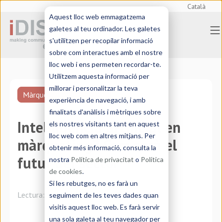
Català
Aquest lloc web emmagatzema
galetes al teu ordinador. Les galetes
s'utilitzen per recopilar informació
sobre com interactues amb el nostre
lloc web i ens permeten recordar-te.
Utilitzem aquesta informació per
millorar i personalitzar la teva
Màrqueting internacional
experiència de navegació, i amb
finalitats d'anàlisis i mètriques sobre
Intel·ligència artificial en
els nostres visitants tant en aquest
lloc web com en altres mitjans. Per
màrqueting? Com serà el
obtenir més informació, consulta la
futur del sector
nostra
Política de privacitat
o
Política
de cookies
.
Si les rebutges, no es farà un
Lectura:
5 minutos
seguiment de les teves dades quan
visitis aquest lloc web. Es farà servir
una sola galeta al teu navegador per