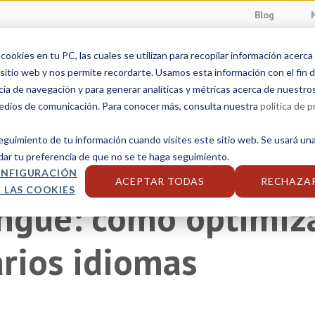
Blog
ookies en tu PC, las cuales se utilizan para recopilar información acerca
Servicios linguísticos
Sectores
Soluciones
sitio web y nos permite recordarte. Usamos esta información con el fin d
cia de navegación y para generar analíticas y métricas acerca de nuestro
medios de comunicación. Para conocer más, consulta nuestra
política de p
seguimiento de tu información cuando visites este sitio web. Se usará una
dar tu preferencia de que no se te haga seguimiento.
NFIGURACIÓN
ACEPTAR TODAS
RECHAZA
 LAS COOKIES
ngüe: cómo optimizar
rios idiomas