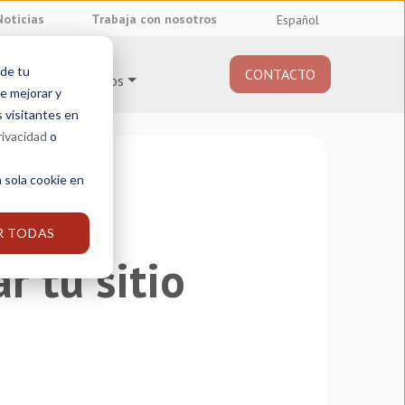
Noticias
Trabaja con nosotros
Español
 de tu
CONTACTO
Sobre nosotros
e mejorar y
s visitantes en
rivacidad
o
 sola cookie en
R TODAS
 tu sitio