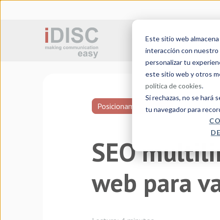
Este sitio web almacena c
Traducción jurada
interacción con nuestro 
personalizar tu experien
este sitio web y otros 
política de cookies
.
Si rechazas, no se hará 
Posicionamiento SEO
tu navegador para recor
CO
DE
SEO multili
web para va