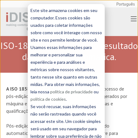
Português
Este site armazena cookies em seu
computador. Esses cookies são
usados para coletar informações
sobre como você interage com nosso
site e nos permite lembrar de você.
ISO-18587 Pós-edição do resultado
Usamos essas informações para
da tradução automática.
melhorar e personalizar sua
experiência e para análises e
métricas sobre nossos visitantes,
tanto nesse site quanto em outras
mídias. Para obter mais informações,
A ISO 18587
estabelece os requisitos para o processo de
leia nossa
política de privacidade
ou
pós-edição humana de resultados de tradução gerados por
política de cookies
.
máquina e também regulamenta as competências e
Se você recusar, suas informações
qualificações dos profissionais que o realizam.
não serão rastreadas quando você
acessar este site. Um cookie simples
Pós-edição é a edição e a revisão do texto gerado
será usado em seu navegador para
automaticamente por um aplicativo de software para
lembrar sobre sua preferência de não