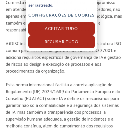
Com esta certificação, a iDISC confirma seu compromisso
ser rastreado.
em atender às expectativas de clientes e fornecedores, não
CONFIGURAÇÕES DE COOKIES
apenas em termos de qualidade e inovação tecnológica, mas
também em termos de confiança, transparência e
ACEITAR TUDO
responsabilidade no uso da inteligência artificial.
RECUSAR TUDO
A iDISC integra a certificação ISO/IEC 42001 à estrutura ISO
comum para sistemas de gestão ISO 9001 e ISO 27001 e
adiciona requisitos específicos de governança de IA e gestão
de riscos ao design e execução de processos e aos
procedimentos da organização.
Esta norma internacional facilita a correta aplicação do
Regulamento (UE) 2024/1689 do Parlamento Europeu e do
Conselho (EU AI ACT) sobre IA e define os mecanismos para
garantir não só a confiabilidade e a segurança dos sistemas
de IA, mas também a transparência dos processos, a
supervisão humana adequada, a gestão de incidentes e a
melhoria contínua, além do cumprimento dos requisitos