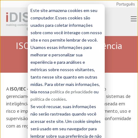
Português
Este site armazena cookies em seu
computador. Esses cookies são
usados para coletar informações
sobre como você interage com nosso
site e nos permite lembrar de você.
ISO/IEC-42001 Inteligência
Usamos essas informações para
artificial
melhorar e personalizar sua
experiência e para análises e
métricas sobre nossos visitantes,
tanto nesse site quanto em outras
mídias. Para obter mais informações,
A
ISO/IEC 42001
estabelece os requisitos para o
leia nossa
política de privacidade
ou
gerenciamento responsável do ciclo de vida dos sistemas de
política de cookies
.
inteligência artificial, usando uma abordagem baseada em
Se você recusar, suas informações
risco e impacto que garante que seu desenvolvimento, uso e
não serão rastreadas quando você
supervisão sejam seguros, transparentes e em conformidade
acessar este site. Um cookie simples
com as regulamentações atuais.
será usado em seu navegador para
lembrar sobre sua preferência de não